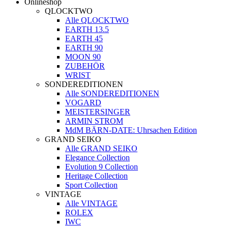
Onlineshop
QLOCKTWO
Alle QLOCKTWO
EARTH 13.5
EARTH 45
EARTH 90
MOON 90
ZUBEHÖR
WRIST
SONDEREDITIONEN
Alle SONDEREDITIONEN
VOGARD
MEISTERSINGER
ARMIN STROM
MdM BÄRN-DATE: Uhrsachen Edition
GRAND SEIKO
Alle GRAND SEIKO
Elegance Collection
Evolution 9 Collection
Heritage Collection
Sport Collection
VINTAGE
Alle VINTAGE
ROLEX
IWC