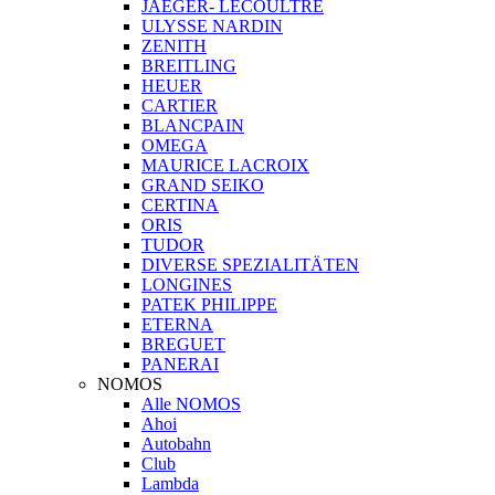
JAEGER- LECOULTRE
ULYSSE NARDIN
ZENITH
BREITLING
HEUER
CARTIER
BLANCPAIN
OMEGA
MAURICE LACROIX
GRAND SEIKO
CERTINA
ORIS
TUDOR
DIVERSE SPEZIALITÄTEN
LONGINES
PATEK PHILIPPE
ETERNA
BREGUET
PANERAI
NOMOS
Alle NOMOS
Ahoi
Autobahn
Club
Lambda