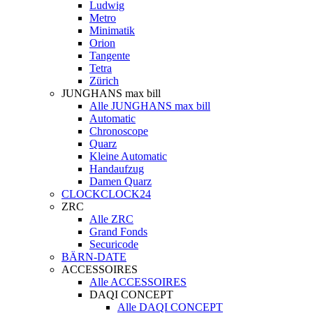
Ludwig
Metro
Minimatik
Orion
Tangente
Tetra
Zürich
JUNGHANS max bill
Alle JUNGHANS max bill
Automatic
Chronoscope
Quarz
Kleine Automatic
Handaufzug
Damen Quarz
CLOCKCLOCK24
ZRC
Alle ZRC
Grand Fonds
Securicode
BÄRN-DATE
ACCESSOIRES
Alle ACCESSOIRES
DAQI CONCEPT
Alle DAQI CONCEPT