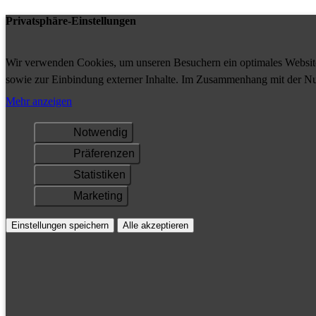
Privatsphäre-Einstellungen
Wir verwenden Cookies, um unseren Besuchern ein optimales Website-
sowie zur Einbindung externer Inhalte. Im Zusammenhang mit der Nu
Ihrem Gerät gespeichert und/oder abgerufen.
Mehr anzeigen
Notwendig
Präferenzen
Statistiken
Marketing
Einstellungen speichern
Alle akzeptieren