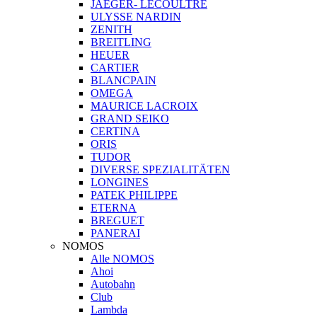
JAEGER- LECOULTRE
ULYSSE NARDIN
ZENITH
BREITLING
HEUER
CARTIER
BLANCPAIN
OMEGA
MAURICE LACROIX
GRAND SEIKO
CERTINA
ORIS
TUDOR
DIVERSE SPEZIALITÄTEN
LONGINES
PATEK PHILIPPE
ETERNA
BREGUET
PANERAI
NOMOS
Alle NOMOS
Ahoi
Autobahn
Club
Lambda