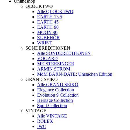
Onlineshop
QLOCKTWO
Alle QLOCKTWO
EARTH 13.5
EARTH 45
EARTH 90
MOON 90
ZUBEHÖR
WRIST
SONDEREDITIONEN
Alle SONDEREDITIONEN
VOGARD
MEISTERSINGER
ARMIN STROM
MdM BÄRN-DATE: Uhrsachen Edition
GRAND SEIKO
Alle GRAND SEIKO
Elegance Collection
Evolution 9 Collection
Heritage Collection
Sport Collection
VINTAGE
Alle VINTAGE
ROLEX
IWC