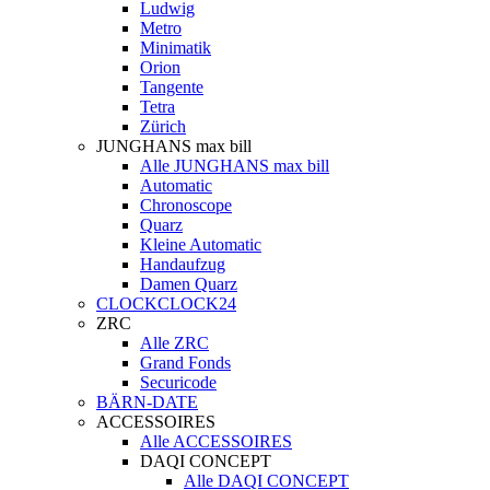
Ludwig
Metro
Minimatik
Orion
Tangente
Tetra
Zürich
JUNGHANS max bill
Alle JUNGHANS max bill
Automatic
Chronoscope
Quarz
Kleine Automatic
Handaufzug
Damen Quarz
CLOCKCLOCK24
ZRC
Alle ZRC
Grand Fonds
Securicode
BÄRN-DATE
ACCESSOIRES
Alle ACCESSOIRES
DAQI CONCEPT
Alle DAQI CONCEPT