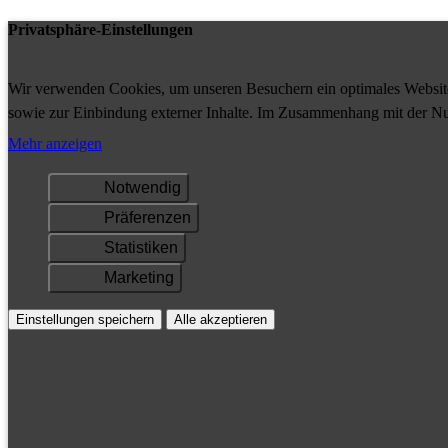
Privatsphäre-Einstellungen
Wir verwenden Cookies, um unseren Besuchern ein optimales Website-
sowie zur Einbindung externer Inhalte. Im Zusammenhang mit der Nu
Ihrem Gerät gespeichert und/oder abgerufen.
Mehr anzeigen
Notwendig
Präferenzen
Statistiken
Marketing
Einstellungen speichern
Alle akzeptieren