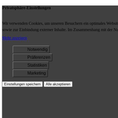
Privatsphäre-Einstellungen
Wir verwenden Cookies, um unseren Besuchern ein optimales Website-
sowie zur Einbindung externer Inhalte. Im Zusammenhang mit der Nu
Ihrem Gerät gespeichert und/oder abgerufen.
Mehr anzeigen
Notwendig
Präferenzen
Statistiken
Marketing
Einstellungen speichern
Alle akzeptieren