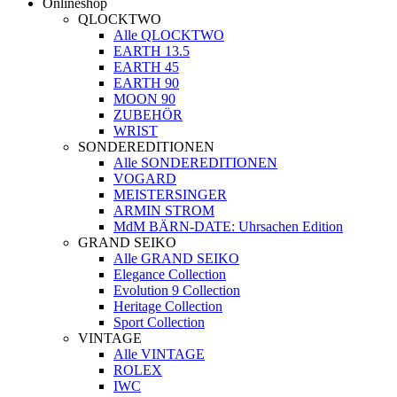
Onlineshop
QLOCKTWO
Alle QLOCKTWO
EARTH 13.5
EARTH 45
EARTH 90
MOON 90
ZUBEHÖR
WRIST
SONDEREDITIONEN
Alle SONDEREDITIONEN
VOGARD
MEISTERSINGER
ARMIN STROM
MdM BÄRN-DATE: Uhrsachen Edition
GRAND SEIKO
Alle GRAND SEIKO
Elegance Collection
Evolution 9 Collection
Heritage Collection
Sport Collection
VINTAGE
Alle VINTAGE
ROLEX
IWC