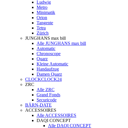
Ludwig
Metro
Minimatik
Orion
Tangente
Tetra
Zürich
JUNGHANS max bill
Alle JUNGHANS max bill
Automatic
Chronoscope
Quarz
Kleine Automatic
Handaufzug
Damen Quarz
CLOCKCLOCK24
ZRC
Alle ZRC
Grand Fonds
Securicode
BÄRN-DATE
ACCESSOIRES
Alle ACCESSOIRES
DAQI CONCEPT
Alle DAQI CONCEPT