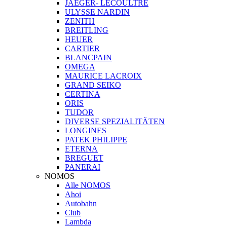
JAEGER- LECOULTRE
ULYSSE NARDIN
ZENITH
BREITLING
HEUER
CARTIER
BLANCPAIN
OMEGA
MAURICE LACROIX
GRAND SEIKO
CERTINA
ORIS
TUDOR
DIVERSE SPEZIALITÄTEN
LONGINES
PATEK PHILIPPE
ETERNA
BREGUET
PANERAI
NOMOS
Alle NOMOS
Ahoi
Autobahn
Club
Lambda