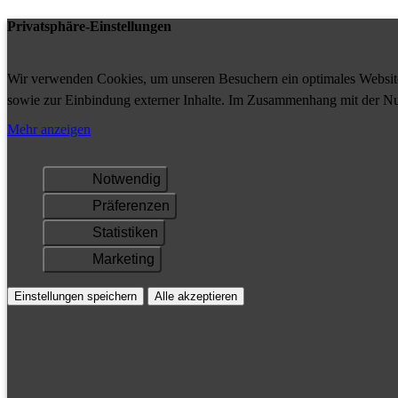
Privatsphäre-Einstellungen
Wir verwenden Cookies, um unseren Besuchern ein optimales Website-
sowie zur Einbindung externer Inhalte. Im Zusammenhang mit der Nu
Ihrem Gerät gespeichert und/oder abgerufen.
Mehr anzeigen
Notwendig
Präferenzen
Statistiken
Marketing
Einstellungen speichern
Alle akzeptieren