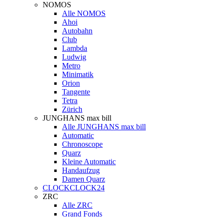
NOMOS
Alle NOMOS
Ahoi
Autobahn
Club
Lambda
Ludwig
Metro
Minimatik
Orion
Tangente
Tetra
Zürich
JUNGHANS max bill
Alle JUNGHANS max bill
Automatic
Chronoscope
Quarz
Kleine Automatic
Handaufzug
Damen Quarz
CLOCKCLOCK24
ZRC
Alle ZRC
Grand Fonds