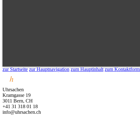
zur Startseite
zur Hauptnavigation
zum Hauptinhalt
zum Kontaktform
Uhrsachen
Kramgasse 19
3011 Bern, CH
+41 31 318 01 18
info@uhrsachen.ch