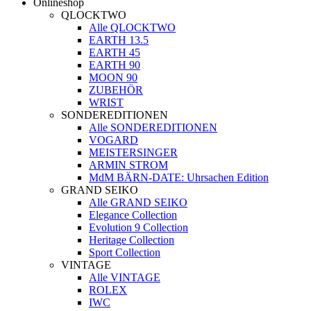
Onlineshop
QLOCKTWO
Alle QLOCKTWO
EARTH 13.5
EARTH 45
EARTH 90
MOON 90
ZUBEHÖR
WRIST
SONDEREDITIONEN
Alle SONDEREDITIONEN
VOGARD
MEISTERSINGER
ARMIN STROM
MdM BÄRN-DATE: Uhrsachen Edition
GRAND SEIKO
Alle GRAND SEIKO
Elegance Collection
Evolution 9 Collection
Heritage Collection
Sport Collection
VINTAGE
Alle VINTAGE
ROLEX
IWC