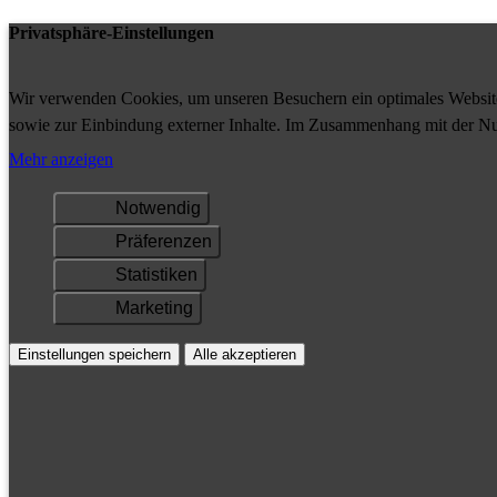
Privatsphäre-Einstellungen
Wir verwenden Cookies, um unseren Besuchern ein optimales Website-
sowie zur Einbindung externer Inhalte. Im Zusammenhang mit der Nu
Ihrem Gerät gespeichert und/oder abgerufen.
Mehr anzeigen
Notwendig
Präferenzen
Statistiken
Marketing
Einstellungen speichern
Alle akzeptieren