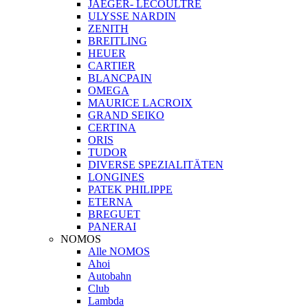
JAEGER- LECOULTRE
ULYSSE NARDIN
ZENITH
BREITLING
HEUER
CARTIER
BLANCPAIN
OMEGA
MAURICE LACROIX
GRAND SEIKO
CERTINA
ORIS
TUDOR
DIVERSE SPEZIALITÄTEN
LONGINES
PATEK PHILIPPE
ETERNA
BREGUET
PANERAI
NOMOS
Alle NOMOS
Ahoi
Autobahn
Club
Lambda