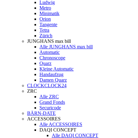
Ludwig
Metro
Minimatik
Orion
Tangente
Tetra
Zürich
JUNGHANS max bill
Alle JUNGHANS max bill
Automatic
Chronoscope
Quarz
Kleine Automatic
Handaufzug
Damen Quarz
CLOCKCLOCK24
ZRC
Alle ZRC
Grand Fonds
Securicode
BÄRN-DATE
ACCESSOIRES
Alle ACCESSOIRES
DAQI CONCEPT
Alle DAQI CONCEPT