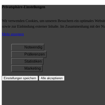
Privatsphäre-Einstellungen
Wir verwenden Cookies, um unseren Besuchern ein optimales Website-
sowie zur Einbindung externer Inhalte. Im Zusammenhang mit der Nu
Ihrem Gerät gespeichert und/oder abgerufen.
Mehr anzeigen
Notwendig
Präferenzen
Statistiken
Marketing
Einstellungen speichern
Alle akzeptieren