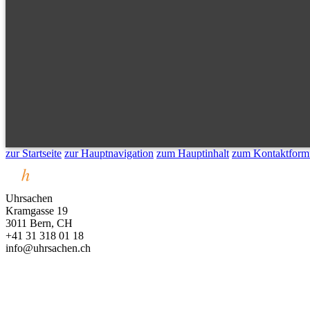
zur Startseite
zur Hauptnavigation
zum Hauptinhalt
zum Kontaktform
Uhrsachen
Kramgasse 19
3011 Bern, CH
+41 31 318 01 18
info@uhrsachen.ch