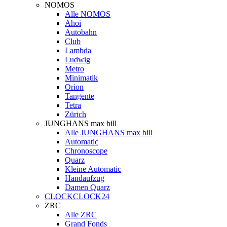
NOMOS
Alle NOMOS
Ahoi
Autobahn
Club
Lambda
Ludwig
Metro
Minimatik
Orion
Tangente
Tetra
Zürich
JUNGHANS max bill
Alle JUNGHANS max bill
Automatic
Chronoscope
Quarz
Kleine Automatic
Handaufzug
Damen Quarz
CLOCKCLOCK24
ZRC
Alle ZRC
Grand Fonds