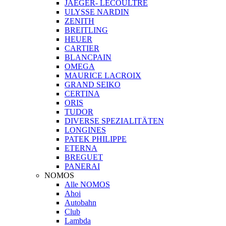
JAEGER- LECOULTRE
ULYSSE NARDIN
ZENITH
BREITLING
HEUER
CARTIER
BLANCPAIN
OMEGA
MAURICE LACROIX
GRAND SEIKO
CERTINA
ORIS
TUDOR
DIVERSE SPEZIALITÄTEN
LONGINES
PATEK PHILIPPE
ETERNA
BREGUET
PANERAI
NOMOS
Alle NOMOS
Ahoi
Autobahn
Club
Lambda