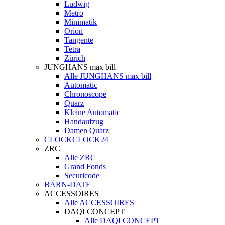
Ludwig
Metro
Minimatik
Orion
Tangente
Tetra
Zürich
JUNGHANS max bill
Alle JUNGHANS max bill
Automatic
Chronoscope
Quarz
Kleine Automatic
Handaufzug
Damen Quarz
CLOCKCLOCK24
ZRC
Alle ZRC
Grand Fonds
Securicode
BÄRN-DATE
ACCESSOIRES
Alle ACCESSOIRES
DAQI CONCEPT
Alle DAQI CONCEPT