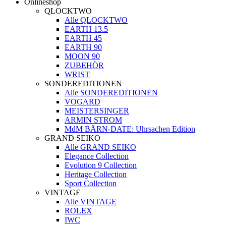
Onlineshop
QLOCKTWO
Alle QLOCKTWO
EARTH 13.5
EARTH 45
EARTH 90
MOON 90
ZUBEHÖR
WRIST
SONDEREDITIONEN
Alle SONDEREDITIONEN
VOGARD
MEISTERSINGER
ARMIN STROM
MdM BÄRN-DATE: Uhrsachen Edition
GRAND SEIKO
Alle GRAND SEIKO
Elegance Collection
Evolution 9 Collection
Heritage Collection
Sport Collection
VINTAGE
Alle VINTAGE
ROLEX
IWC