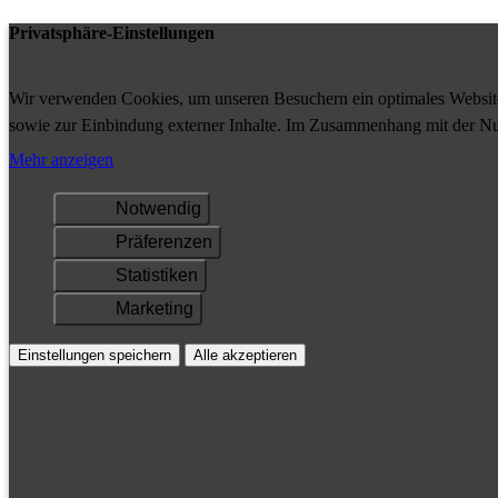
Privatsphäre-Einstellungen
Wir verwenden Cookies, um unseren Besuchern ein optimales Website-
sowie zur Einbindung externer Inhalte. Im Zusammenhang mit der Nu
Ihrem Gerät gespeichert und/oder abgerufen.
Mehr anzeigen
Notwendig
Präferenzen
Statistiken
Marketing
Einstellungen speichern
Alle akzeptieren