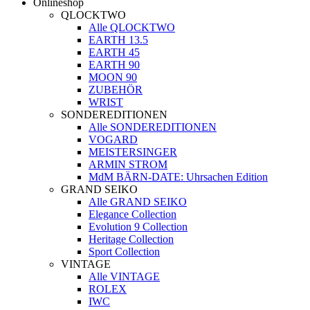
Onlineshop
QLOCKTWO
Alle QLOCKTWO
EARTH 13.5
EARTH 45
EARTH 90
MOON 90
ZUBEHÖR
WRIST
SONDEREDITIONEN
Alle SONDEREDITIONEN
VOGARD
MEISTERSINGER
ARMIN STROM
MdM BÄRN-DATE: Uhrsachen Edition
GRAND SEIKO
Alle GRAND SEIKO
Elegance Collection
Evolution 9 Collection
Heritage Collection
Sport Collection
VINTAGE
Alle VINTAGE
ROLEX
IWC