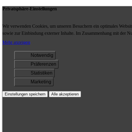
Privatsphäre-Einstellungen
Wir verwenden Cookies, um unseren Besuchern ein optimales Website-
sowie zur Einbindung externer Inhalte. Im Zusammenhang mit der Nu
Ihrem Gerät gespeichert und/oder abgerufen.
Mehr anzeigen
Notwendig
Präferenzen
Statistiken
Marketing
Einstellungen speichern
Alle akzeptieren