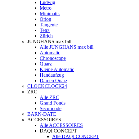
Ludwig
Metro
Minimatik
Orion
Tangente
Tetra
Zürich
JUNGHANS max bill
Alle JUNGHANS max bill
Automatic
Chronoscope
Quarz
Kleine Automatic
Handaufzug
Damen Quarz
CLOCKCLOCK24
ZRC
Alle ZRC
Grand Fonds
Securicode
BÄRN-DATE
ACCESSOIRES
Alle ACCESSOIRES
DAQI CONCEPT
Alle DAQI CONCEPT