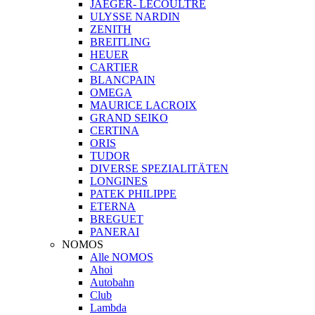
JAEGER- LECOULTRE
ULYSSE NARDIN
ZENITH
BREITLING
HEUER
CARTIER
BLANCPAIN
OMEGA
MAURICE LACROIX
GRAND SEIKO
CERTINA
ORIS
TUDOR
DIVERSE SPEZIALITÄTEN
LONGINES
PATEK PHILIPPE
ETERNA
BREGUET
PANERAI
NOMOS
Alle NOMOS
Ahoi
Autobahn
Club
Lambda