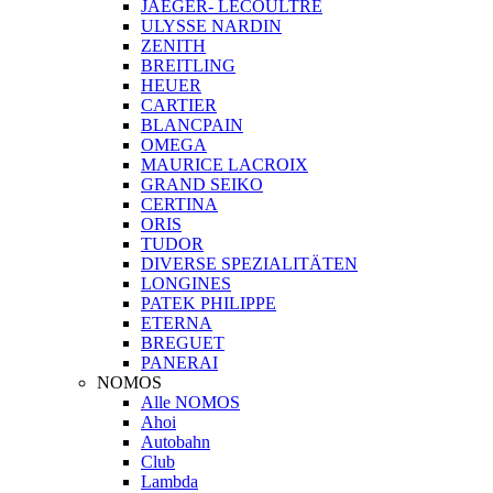
JAEGER- LECOULTRE
ULYSSE NARDIN
ZENITH
BREITLING
HEUER
CARTIER
BLANCPAIN
OMEGA
MAURICE LACROIX
GRAND SEIKO
CERTINA
ORIS
TUDOR
DIVERSE SPEZIALITÄTEN
LONGINES
PATEK PHILIPPE
ETERNA
BREGUET
PANERAI
NOMOS
Alle NOMOS
Ahoi
Autobahn
Club
Lambda