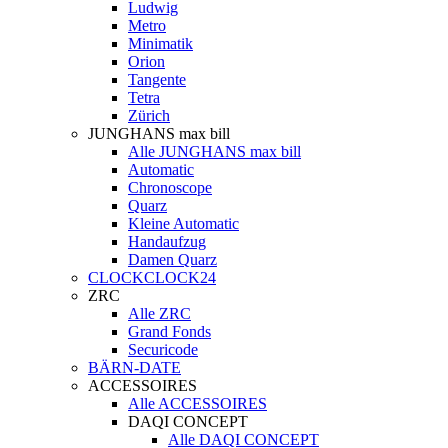
Ludwig
Metro
Minimatik
Orion
Tangente
Tetra
Zürich
JUNGHANS max bill
Alle JUNGHANS max bill
Automatic
Chronoscope
Quarz
Kleine Automatic
Handaufzug
Damen Quarz
CLOCKCLOCK24
ZRC
Alle ZRC
Grand Fonds
Securicode
BÄRN-DATE
ACCESSOIRES
Alle ACCESSOIRES
DAQI CONCEPT
Alle DAQI CONCEPT