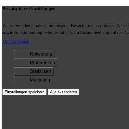
Privatsphäre-Einstellungen
Wir verwenden Cookies, um unseren Besuchern ein optimales Website-
sowie zur Einbindung externer Inhalte. Im Zusammenhang mit der Nu
Ihrem Gerät gespeichert und/oder abgerufen.
Mehr anzeigen
Notwendig
Präferenzen
Statistiken
Marketing
Einstellungen speichern
Alle akzeptieren