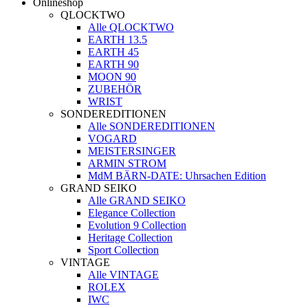
Onlineshop
QLOCKTWO
Alle QLOCKTWO
EARTH 13.5
EARTH 45
EARTH 90
MOON 90
ZUBEHÖR
WRIST
SONDEREDITIONEN
Alle SONDEREDITIONEN
VOGARD
MEISTERSINGER
ARMIN STROM
MdM BÄRN-DATE: Uhrsachen Edition
GRAND SEIKO
Alle GRAND SEIKO
Elegance Collection
Evolution 9 Collection
Heritage Collection
Sport Collection
VINTAGE
Alle VINTAGE
ROLEX
IWC