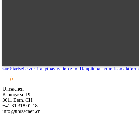
zur Startseite
zur Hauptnavigation
zum Hauptinhalt
zum Kontaktform
Uhrsachen
Kramgasse 19
3011 Bern, CH
+41 31 318 01 18
info@uhrsachen.ch