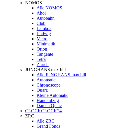
NOMOS
Alle NOMOS
Ahoi
Autobahn
Club
Lambda
Ludwig
Metro
Minimatik
Orion
Tangente
Tetra
Zürich
JUNGHANS max bill
Alle JUNGHANS max bill
Automatic
Chronoscope
Quarz
Kleine Automatic
Handaufzug
Damen Quarz
CLOCKCLOCK24
ZRC
Alle ZRC
Grand Fonds