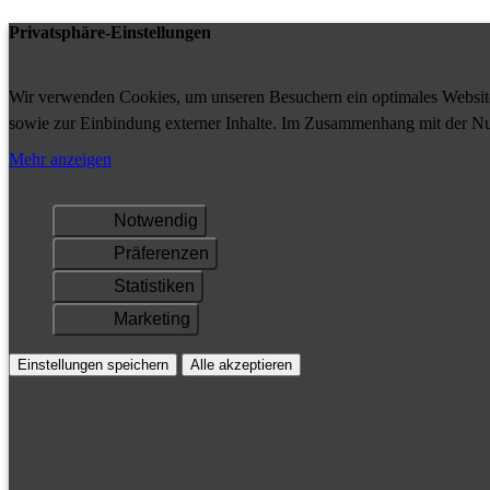
Privatsphäre-Einstellungen
Wir verwenden Cookies, um unseren Besuchern ein optimales Website-
sowie zur Einbindung externer Inhalte. Im Zusammenhang mit der Nu
Ihrem Gerät gespeichert und/oder abgerufen.
Mehr anzeigen
Notwendig
Präferenzen
Statistiken
Marketing
Einstellungen speichern
Alle akzeptieren