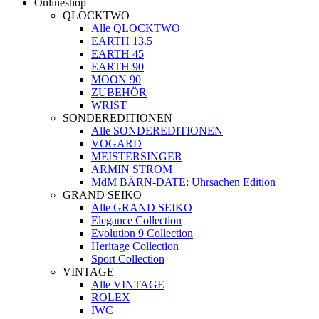
Onlineshop
QLOCKTWO
Alle QLOCKTWO
EARTH 13.5
EARTH 45
EARTH 90
MOON 90
ZUBEHÖR
WRIST
SONDEREDITIONEN
Alle SONDEREDITIONEN
VOGARD
MEISTERSINGER
ARMIN STROM
MdM BÄRN-DATE: Uhrsachen Edition
GRAND SEIKO
Alle GRAND SEIKO
Elegance Collection
Evolution 9 Collection
Heritage Collection
Sport Collection
VINTAGE
Alle VINTAGE
ROLEX
IWC