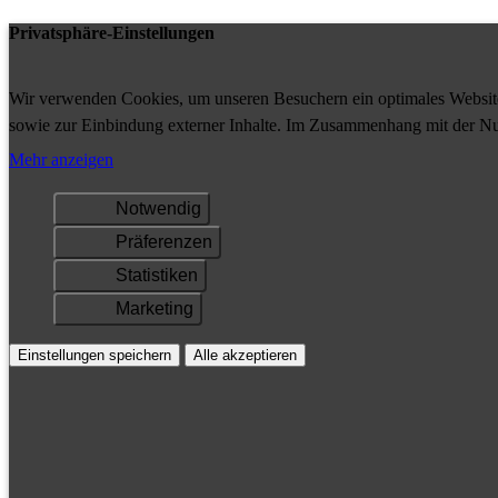
Privatsphäre-Einstellungen
Wir verwenden Cookies, um unseren Besuchern ein optimales Website-
sowie zur Einbindung externer Inhalte. Im Zusammenhang mit der Nu
Ihrem Gerät gespeichert und/oder abgerufen.
Mehr anzeigen
Notwendig
Präferenzen
Statistiken
Marketing
Einstellungen speichern
Alle akzeptieren