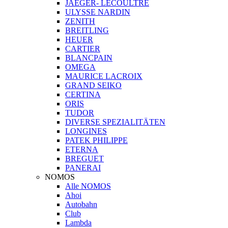
JAEGER- LECOULTRE
ULYSSE NARDIN
ZENITH
BREITLING
HEUER
CARTIER
BLANCPAIN
OMEGA
MAURICE LACROIX
GRAND SEIKO
CERTINA
ORIS
TUDOR
DIVERSE SPEZIALITÄTEN
LONGINES
PATEK PHILIPPE
ETERNA
BREGUET
PANERAI
NOMOS
Alle NOMOS
Ahoi
Autobahn
Club
Lambda