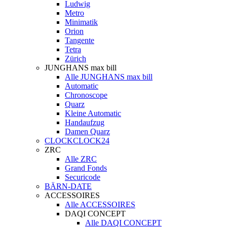
Ludwig
Metro
Minimatik
Orion
Tangente
Tetra
Zürich
JUNGHANS max bill
Alle JUNGHANS max bill
Automatic
Chronoscope
Quarz
Kleine Automatic
Handaufzug
Damen Quarz
CLOCKCLOCK24
ZRC
Alle ZRC
Grand Fonds
Securicode
BÄRN-DATE
ACCESSOIRES
Alle ACCESSOIRES
DAQI CONCEPT
Alle DAQI CONCEPT