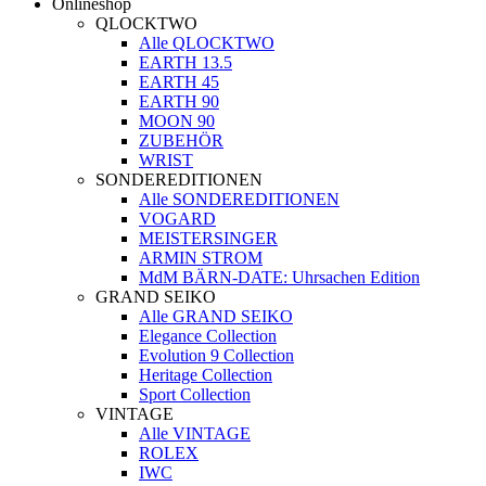
Onlineshop
QLOCKTWO
Alle QLOCKTWO
EARTH 13.5
EARTH 45
EARTH 90
MOON 90
ZUBEHÖR
WRIST
SONDEREDITIONEN
Alle SONDEREDITIONEN
VOGARD
MEISTERSINGER
ARMIN STROM
MdM BÄRN-DATE: Uhrsachen Edition
GRAND SEIKO
Alle GRAND SEIKO
Elegance Collection
Evolution 9 Collection
Heritage Collection
Sport Collection
VINTAGE
Alle VINTAGE
ROLEX
IWC