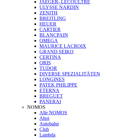
JAEGER- LECOULTRE
ULYSSE NARDIN
ZENITH
BREITLING
HEUER
CARTIER
BLANCPAIN
OMEGA
MAURICE LACROIX
GRAND SEIKO
CERTINA
ORIS
TUDOR
DIVERSE SPEZIALITÄTEN
LONGINES
PATEK PHILIPPE
ETERNA
BREGUET
PANERAI
NOMOS
Alle NOMOS
Ahoi
Autobahn
Club
Lambda