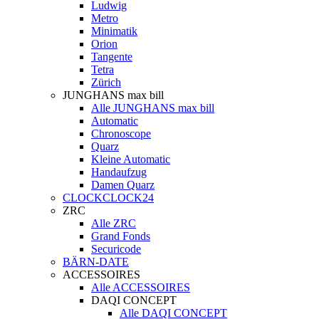
Ludwig
Metro
Minimatik
Orion
Tangente
Tetra
Zürich
JUNGHANS max bill
Alle JUNGHANS max bill
Automatic
Chronoscope
Quarz
Kleine Automatic
Handaufzug
Damen Quarz
CLOCKCLOCK24
ZRC
Alle ZRC
Grand Fonds
Securicode
BÄRN-DATE
ACCESSOIRES
Alle ACCESSOIRES
DAQI CONCEPT
Alle DAQI CONCEPT