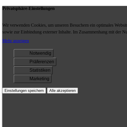
Privatsphäre-Einstellungen
Wir verwenden Cookies, um unseren Besuchern ein optimales Website-
sowie zur Einbindung externer Inhalte. Im Zusammenhang mit der Nu
Ihrem Gerät gespeichert und/oder abgerufen.
Mehr anzeigen
Notwendig
Präferenzen
Statistiken
Marketing
Einstellungen speichern
Alle akzeptieren