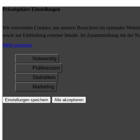
Privatsphäre-Einstellungen
Wir verwenden Cookies, um unseren Besuchern ein optimales Website-
sowie zur Einbindung externer Inhalte. Im Zusammenhang mit der Nu
Ihrem Gerät gespeichert und/oder abgerufen.
Mehr anzeigen
Notwendig
Präferenzen
Statistiken
Marketing
Einstellungen speichern
Alle akzeptieren