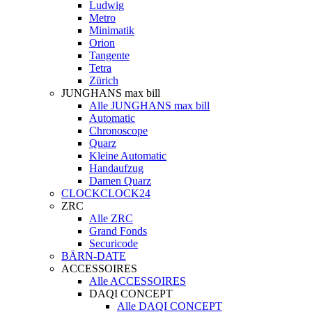
Ludwig
Metro
Minimatik
Orion
Tangente
Tetra
Zürich
JUNGHANS max bill
Alle JUNGHANS max bill
Automatic
Chronoscope
Quarz
Kleine Automatic
Handaufzug
Damen Quarz
CLOCKCLOCK24
ZRC
Alle ZRC
Grand Fonds
Securicode
BÄRN-DATE
ACCESSOIRES
Alle ACCESSOIRES
DAQI CONCEPT
Alle DAQI CONCEPT