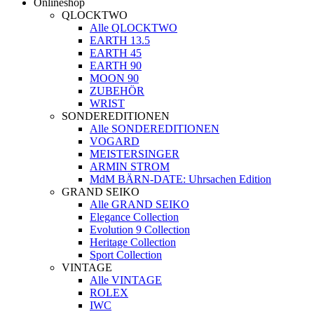
Onlineshop
QLOCKTWO
Alle QLOCKTWO
EARTH 13.5
EARTH 45
EARTH 90
MOON 90
ZUBEHÖR
WRIST
SONDEREDITIONEN
Alle SONDEREDITIONEN
VOGARD
MEISTERSINGER
ARMIN STROM
MdM BÄRN-DATE: Uhrsachen Edition
GRAND SEIKO
Alle GRAND SEIKO
Elegance Collection
Evolution 9 Collection
Heritage Collection
Sport Collection
VINTAGE
Alle VINTAGE
ROLEX
IWC