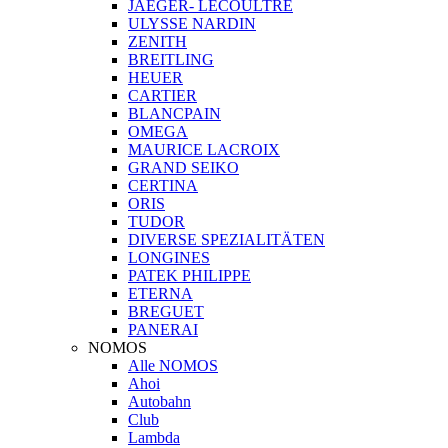
JAEGER- LECOULTRE
ULYSSE NARDIN
ZENITH
BREITLING
HEUER
CARTIER
BLANCPAIN
OMEGA
MAURICE LACROIX
GRAND SEIKO
CERTINA
ORIS
TUDOR
DIVERSE SPEZIALITÄTEN
LONGINES
PATEK PHILIPPE
ETERNA
BREGUET
PANERAI
NOMOS
Alle NOMOS
Ahoi
Autobahn
Club
Lambda