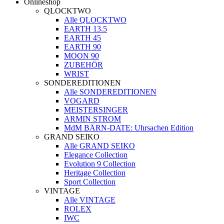
Onlineshop
QLOCKTWO
Alle QLOCKTWO
EARTH 13.5
EARTH 45
EARTH 90
MOON 90
ZUBEHÖR
WRIST
SONDEREDITIONEN
Alle SONDEREDITIONEN
VOGARD
MEISTERSINGER
ARMIN STROM
MdM BÄRN-DATE: Uhrsachen Edition
GRAND SEIKO
Alle GRAND SEIKO
Elegance Collection
Evolution 9 Collection
Heritage Collection
Sport Collection
VINTAGE
Alle VINTAGE
ROLEX
IWC