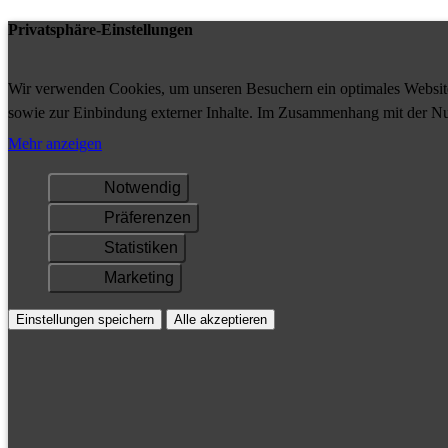
Privatsphäre-Einstellungen
Wir verwenden Cookies, um unseren Besuchern ein optimales Website-
sowie zur Einbindung externer Inhalte. Im Zusammenhang mit der Nu
Ihrem Gerät gespeichert und/oder abgerufen.
Mehr anzeigen
Notwendig
Präferenzen
Statistiken
Marketing
Einstellungen speichern
Alle akzeptieren