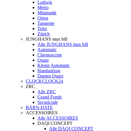
Ludwig
Metro
Minimatik
Orion
Tangente
Tetra
Zürich
JUNGHANS max bill
Alle JUNGHANS max bill
Automatic
Chronoscope
Quarz
Kleine Automatic
Handaufzug
Damen Quarz
CLOCKCLOCK24
ZRC
Alle ZRC
Grand Fonds
Securicode
BÄRN-DATE
ACCESSOIRES
Alle ACCESSOIRES
DAQI CONCEPT
Alle DAQI CONCEPT