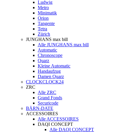
Ludwig
Metro
Minimatik
Orion
Tangente
Tetra
Zürich
JUNGHANS max bill
Alle JUNGHANS max bill
Automatic
Chronoscope
Quarz
Kleine Automatic
Handaufzug
Damen Quarz
CLOCKCLOCK24
ZRC
Alle ZRC
Grand Fonds
Securicode
BÄRN-DATE
ACCESSOIRES
Alle ACCESSOIRES
DAQI CONCEPT
Alle DAQI CONCEPT