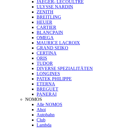
JAEGER- LECOULTRE
ULYSSE NARDIN
ZENITH
BREITLING
HEUER
CARTIER
BLANCPAIN
OMEGA
MAURICE LACROIX
GRAND SEIKO
CERTINA
ORIS
TUDOR
DIVERSE SPEZIALITÄTEN
LONGINES
PATEK PHILIPPE
ETERNA
BREGUET
PANERAI
NOMOS
Alle NOMOS
Ahoi
Autobahn
Club
Lambda