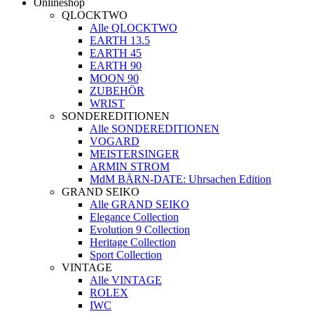
Onlineshop
QLOCKTWO
Alle QLOCKTWO
EARTH 13.5
EARTH 45
EARTH 90
MOON 90
ZUBEHÖR
WRIST
SONDEREDITIONEN
Alle SONDEREDITIONEN
VOGARD
MEISTERSINGER
ARMIN STROM
MdM BÄRN-DATE: Uhrsachen Edition
GRAND SEIKO
Alle GRAND SEIKO
Elegance Collection
Evolution 9 Collection
Heritage Collection
Sport Collection
VINTAGE
Alle VINTAGE
ROLEX
IWC