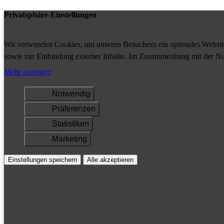
Privatsphäre-Einstellungen
Wir verwenden Cookies, um unseren Besuchern ein optimales Website-
sowie zur Einbindung externer Inhalte. Im Zusammenhang mit der Nu
Ihrem Gerät gespeichert und/oder abgerufen.
Mehr anzeigen
Notwendig
Präferenzen
Statistiken
Marketing
Einstellungen speichern
Alle akzeptieren