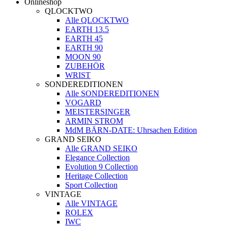
Onlineshop
QLOCKTWO
Alle QLOCKTWO
EARTH 13.5
EARTH 45
EARTH 90
MOON 90
ZUBEHÖR
WRIST
SONDEREDITIONEN
Alle SONDEREDITIONEN
VOGARD
MEISTERSINGER
ARMIN STROM
MdM BÄRN-DATE: Uhrsachen Edition
GRAND SEIKO
Alle GRAND SEIKO
Elegance Collection
Evolution 9 Collection
Heritage Collection
Sport Collection
VINTAGE
Alle VINTAGE
ROLEX
IWC