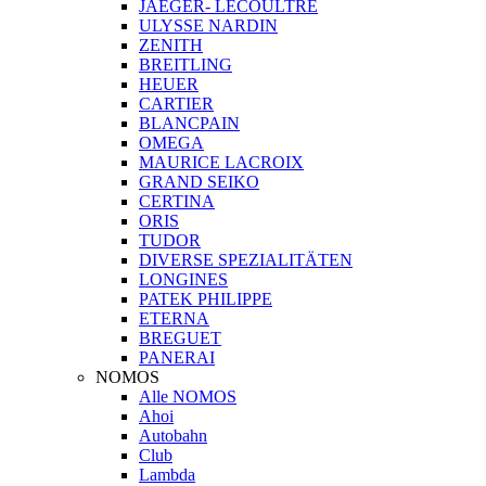
JAEGER- LECOULTRE
ULYSSE NARDIN
ZENITH
BREITLING
HEUER
CARTIER
BLANCPAIN
OMEGA
MAURICE LACROIX
GRAND SEIKO
CERTINA
ORIS
TUDOR
DIVERSE SPEZIALITÄTEN
LONGINES
PATEK PHILIPPE
ETERNA
BREGUET
PANERAI
NOMOS
Alle NOMOS
Ahoi
Autobahn
Club
Lambda