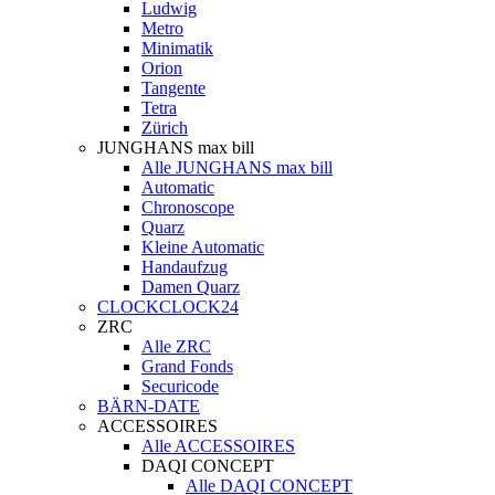
Ludwig
Metro
Minimatik
Orion
Tangente
Tetra
Zürich
JUNGHANS max bill
Alle JUNGHANS max bill
Automatic
Chronoscope
Quarz
Kleine Automatic
Handaufzug
Damen Quarz
CLOCKCLOCK24
ZRC
Alle ZRC
Grand Fonds
Securicode
BÄRN-DATE
ACCESSOIRES
Alle ACCESSOIRES
DAQI CONCEPT
Alle DAQI CONCEPT