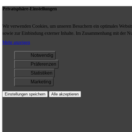
Privatsphäre-Einstellungen
Wir verwenden Cookies, um unseren Besuchern ein optimales Website-
sowie zur Einbindung externer Inhalte. Im Zusammenhang mit der Nu
Ihrem Gerät gespeichert und/oder abgerufen.
Mehr anzeigen
Notwendig
Präferenzen
Statistiken
Marketing
Einstellungen speichern
Alle akzeptieren