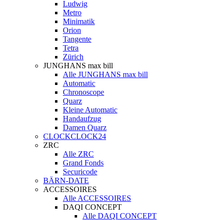
Ludwig
Metro
Minimatik
Orion
Tangente
Tetra
Zürich
JUNGHANS max bill
Alle JUNGHANS max bill
Automatic
Chronoscope
Quarz
Kleine Automatic
Handaufzug
Damen Quarz
CLOCKCLOCK24
ZRC
Alle ZRC
Grand Fonds
Securicode
BÄRN-DATE
ACCESSOIRES
Alle ACCESSOIRES
DAQI CONCEPT
Alle DAQI CONCEPT