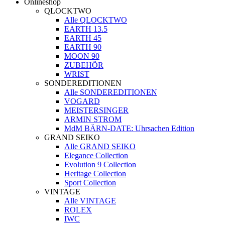
Onlineshop
QLOCKTWO
Alle QLOCKTWO
EARTH 13.5
EARTH 45
EARTH 90
MOON 90
ZUBEHÖR
WRIST
SONDEREDITIONEN
Alle SONDEREDITIONEN
VOGARD
MEISTERSINGER
ARMIN STROM
MdM BÄRN-DATE: Uhrsachen Edition
GRAND SEIKO
Alle GRAND SEIKO
Elegance Collection
Evolution 9 Collection
Heritage Collection
Sport Collection
VINTAGE
Alle VINTAGE
ROLEX
IWC