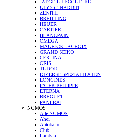
JAEGER- LECOULTRE
ULYSSE NARDIN
ZENITH
BREITLING
HEUER
CARTIER
BLANCPAIN
OMEGA
MAURICE LACROIX
GRAND SEIKO
CERTINA
ORIS
TUDOR
DIVERSE SPEZIALITÄTEN
LONGINES
PATEK PHILIPPE
ETERNA
BREGUET
PANERAI
NOMOS
Alle NOMOS
Ahoi
Autobahn
Club
Lambda