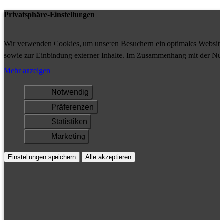
Privatsphäre-Einstellungen
Wir verwenden Cookies, um unseren Besuchern ein optimales Website-
sowie zur Einbindung externer Inhalte. Im Zusammenhang mit der Nu
Ihrem Gerät gespeichert und/oder abgerufen.
Mehr anzeigen
Notwendig
Präferenzen
Statistiken
Marketing
Einstellungen speichern
Alle akzeptieren