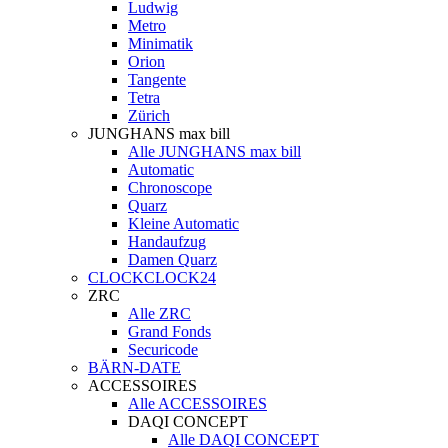
Ludwig
Metro
Minimatik
Orion
Tangente
Tetra
Zürich
JUNGHANS max bill
Alle JUNGHANS max bill
Automatic
Chronoscope
Quarz
Kleine Automatic
Handaufzug
Damen Quarz
CLOCKCLOCK24
ZRC
Alle ZRC
Grand Fonds
Securicode
BÄRN-DATE
ACCESSOIRES
Alle ACCESSOIRES
DAQI CONCEPT
Alle DAQI CONCEPT