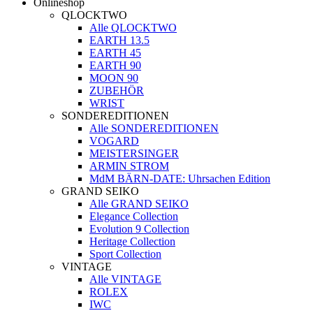
Onlineshop
QLOCKTWO
Alle QLOCKTWO
EARTH 13.5
EARTH 45
EARTH 90
MOON 90
ZUBEHÖR
WRIST
SONDEREDITIONEN
Alle SONDEREDITIONEN
VOGARD
MEISTERSINGER
ARMIN STROM
MdM BÄRN-DATE: Uhrsachen Edition
GRAND SEIKO
Alle GRAND SEIKO
Elegance Collection
Evolution 9 Collection
Heritage Collection
Sport Collection
VINTAGE
Alle VINTAGE
ROLEX
IWC