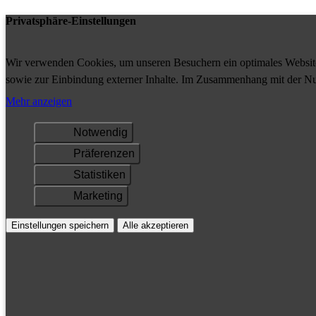
Privatsphäre-Einstellungen
Wir verwenden Cookies, um unseren Besuchern ein optimales Website-
sowie zur Einbindung externer Inhalte. Im Zusammenhang mit der Nu
Ihrem Gerät gespeichert und/oder abgerufen.
Mehr anzeigen
Notwendig
Präferenzen
Statistiken
Marketing
Einstellungen speichern
Alle akzeptieren