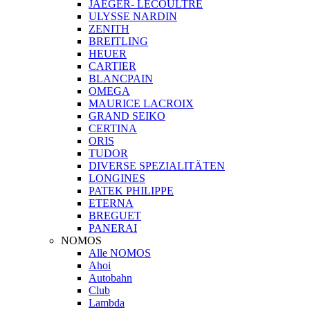
JAEGER- LECOULTRE
ULYSSE NARDIN
ZENITH
BREITLING
HEUER
CARTIER
BLANCPAIN
OMEGA
MAURICE LACROIX
GRAND SEIKO
CERTINA
ORIS
TUDOR
DIVERSE SPEZIALITÄTEN
LONGINES
PATEK PHILIPPE
ETERNA
BREGUET
PANERAI
NOMOS
Alle NOMOS
Ahoi
Autobahn
Club
Lambda