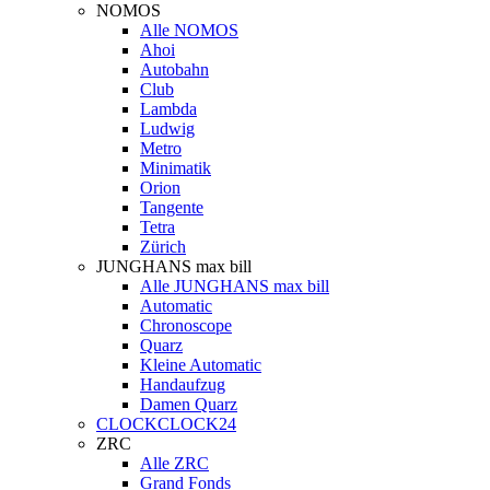
NOMOS
Alle NOMOS
Ahoi
Autobahn
Club
Lambda
Ludwig
Metro
Minimatik
Orion
Tangente
Tetra
Zürich
JUNGHANS max bill
Alle JUNGHANS max bill
Automatic
Chronoscope
Quarz
Kleine Automatic
Handaufzug
Damen Quarz
CLOCKCLOCK24
ZRC
Alle ZRC
Grand Fonds