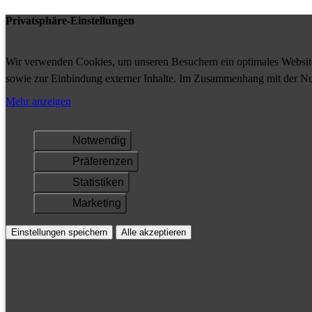
Privatsphäre-Einstellungen
Wir verwenden Cookies, um unseren Besuchern ein optimales Website-
sowie zur Einbindung externer Inhalte. Im Zusammenhang mit der Nu
Ihrem Gerät gespeichert und/oder abgerufen.
Mehr anzeigen
Notwendig
Präferenzen
Statistiken
Marketing
Einstellungen speichern
Alle akzeptieren