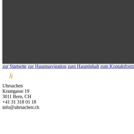
zur Startseite
zur Hauptnavigation
zum Hauptinhalt
zum Kontaktform
Uhrsachen
Kramgasse 19
3011 Bern, CH
+41 31 318 01 18
info@uhrsachen.ch