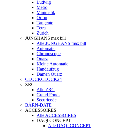
Ludwig
Metro
Minimatik
Orion
Tangente
Tetra
Zürich
JUNGHANS max bill
Alle JUNGHANS max bill
Automatic
Chronoscope
Quarz
Kleine Automatic
Handaufzug
Damen Quarz
CLOCKCLOCK24
ZRC
Alle ZRC
Grand Fonds
Securicode
BÄRN-DATE
ACCESSOIRES
Alle ACCESSOIRES
DAQI CONCEPT
Alle DAQI CONCEPT