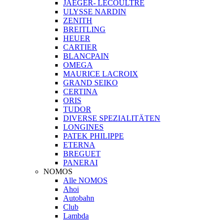
JAEGER- LECOULTRE
ULYSSE NARDIN
ZENITH
BREITLING
HEUER
CARTIER
BLANCPAIN
OMEGA
MAURICE LACROIX
GRAND SEIKO
CERTINA
ORIS
TUDOR
DIVERSE SPEZIALITÄTEN
LONGINES
PATEK PHILIPPE
ETERNA
BREGUET
PANERAI
NOMOS
Alle NOMOS
Ahoi
Autobahn
Club
Lambda