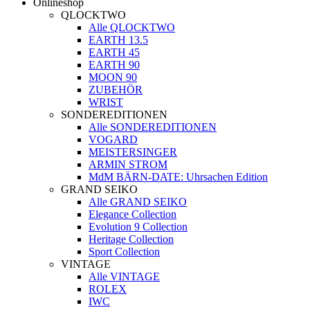
Onlineshop
QLOCKTWO
Alle QLOCKTWO
EARTH 13.5
EARTH 45
EARTH 90
MOON 90
ZUBEHÖR
WRIST
SONDEREDITIONEN
Alle SONDEREDITIONEN
VOGARD
MEISTERSINGER
ARMIN STROM
MdM BÄRN-DATE: Uhrsachen Edition
GRAND SEIKO
Alle GRAND SEIKO
Elegance Collection
Evolution 9 Collection
Heritage Collection
Sport Collection
VINTAGE
Alle VINTAGE
ROLEX
IWC