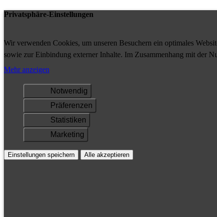
Privatsphäre-Einstellungen
Wir verwenden Cookies, um unseren Besuchern ein optimales Website-
sowie zur Einbindung externer Inhalte. Im Zusammenhang mit der Nu
Ihrem Gerät gespeichert und/oder abgerufen.
Mehr anzeigen
Notwendig
Präferenzen
Statistiken
Marketing
Einstellungen speichern
Alle akzeptieren