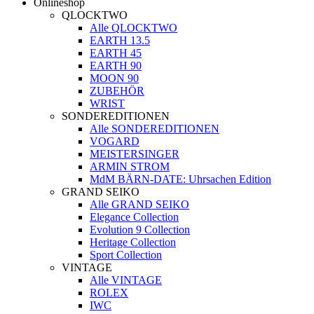
Onlineshop
QLOCKTWO
Alle QLOCKTWO
EARTH 13.5
EARTH 45
EARTH 90
MOON 90
ZUBEHÖR
WRIST
SONDEREDITIONEN
Alle SONDEREDITIONEN
VOGARD
MEISTERSINGER
ARMIN STROM
MdM BÄRN-DATE: Uhrsachen Edition
GRAND SEIKO
Alle GRAND SEIKO
Elegance Collection
Evolution 9 Collection
Heritage Collection
Sport Collection
VINTAGE
Alle VINTAGE
ROLEX
IWC