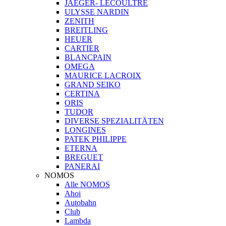
JAEGER- LECOULTRE
ULYSSE NARDIN
ZENITH
BREITLING
HEUER
CARTIER
BLANCPAIN
OMEGA
MAURICE LACROIX
GRAND SEIKO
CERTINA
ORIS
TUDOR
DIVERSE SPEZIALITÄTEN
LONGINES
PATEK PHILIPPE
ETERNA
BREGUET
PANERAI
NOMOS
Alle NOMOS
Ahoi
Autobahn
Club
Lambda