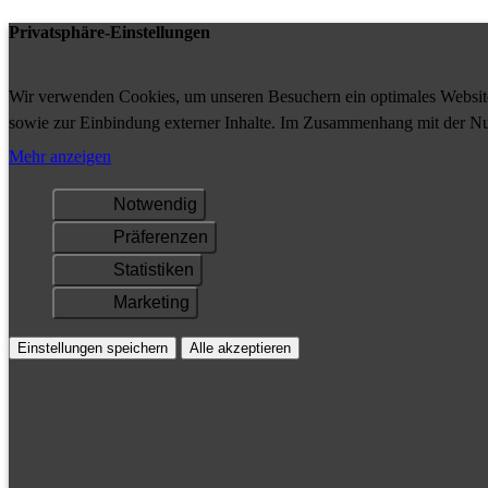
Privatsphäre-Einstellungen
Wir verwenden Cookies, um unseren Besuchern ein optimales Website-
sowie zur Einbindung externer Inhalte. Im Zusammenhang mit der Nu
Ihrem Gerät gespeichert und/oder abgerufen.
Mehr anzeigen
Notwendig
Präferenzen
Statistiken
Marketing
Einstellungen speichern
Alle akzeptieren