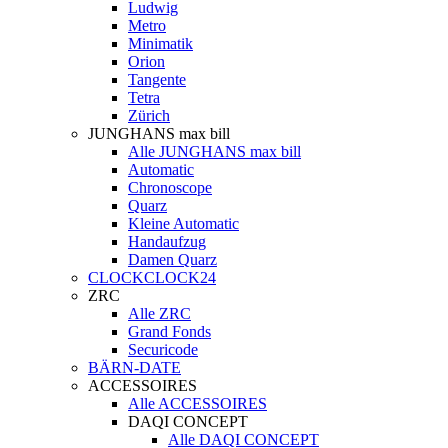
Ludwig
Metro
Minimatik
Orion
Tangente
Tetra
Zürich
JUNGHANS max bill
Alle JUNGHANS max bill
Automatic
Chronoscope
Quarz
Kleine Automatic
Handaufzug
Damen Quarz
CLOCKCLOCK24
ZRC
Alle ZRC
Grand Fonds
Securicode
BÄRN-DATE
ACCESSOIRES
Alle ACCESSOIRES
DAQI CONCEPT
Alle DAQI CONCEPT