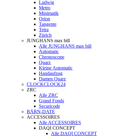
Ludwig
Metro
Minimatik
Orion
Tangente
Tetra
Zürich
JUNGHANS max bill
Alle JUNGHANS max bill
Automatic
Chronoscope
Quarz
Kleine Automatic
Handaufzug
Damen Quarz
CLOCKCLOCK24
ZRC
Alle ZRC
Grand Fonds
Securicode
BÄRN-DATE
ACCESSOIRES
Alle ACCESSOIRES
DAQI CONCEPT
Alle DAQI CONCEPT