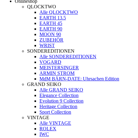
Onlineshop
QLOCKTWO
Alle QLOCKTWO
EARTH 13.5
EARTH 45
EARTH 90
MOON 90
ZUBEHÖR
WRIST
SONDEREDITIONEN
Alle SONDEREDITIONEN
VOGARD
MEISTERSINGER
ARMIN STROM
MdM BÄRN-DATE: Uhrsachen Edition
GRAND SEIKO
Alle GRAND SEIKO
Elegance Collection
Evolution 9 Collection
Heritage Collection
Sport Collection
VINTAGE
Alle VINTAGE
ROLEX
IWC