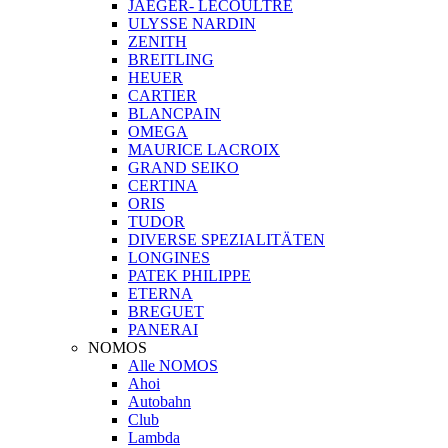
JAEGER- LECOULTRE
ULYSSE NARDIN
ZENITH
BREITLING
HEUER
CARTIER
BLANCPAIN
OMEGA
MAURICE LACROIX
GRAND SEIKO
CERTINA
ORIS
TUDOR
DIVERSE SPEZIALITÄTEN
LONGINES
PATEK PHILIPPE
ETERNA
BREGUET
PANERAI
NOMOS
Alle NOMOS
Ahoi
Autobahn
Club
Lambda