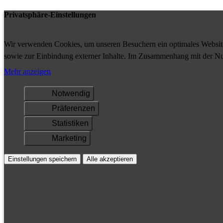
Privatsphäre-Einstellungen
Wir verwenden Cookies, um unseren Besuchern ein optimales Website-
sowie zur Einbindung externer Inhalte. Im Zusammenhang mit der Nu
Ihrem Gerät gespeichert und/oder abgerufen.
Mehr anzeigen
Notwendig
Präferenzen
Statistiken
Marketing
Einstellungen speichern
Alle akzeptieren