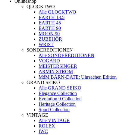
Onlineshop
QLOCKTWO
Alle QLOCKTWO
EARTH 13.5
EARTH 45
EARTH 90
MOON 90
ZUBEHÖR
WRIST
SONDEREDITIONEN
Alle SONDEREDITIONEN
VOGARD
MEISTERSINGER
ARMIN STROM
MdM BÄRN-DATE: Uhrsachen Edition
GRAND SEIKO
Alle GRAND SEIKO
Elegance Collection
Evolution 9 Collection
Heritage Collection
Sport Collection
VINTAGE
Alle VINTAGE
ROLEX
IWC