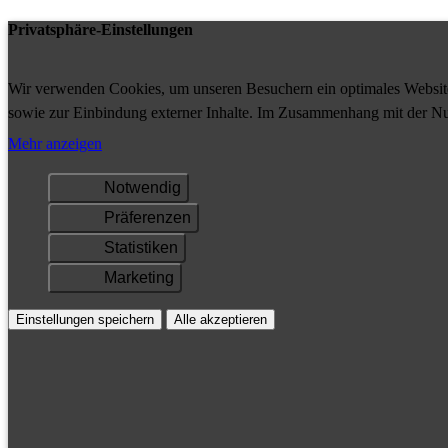
Privatsphäre-Einstellungen
Wir verwenden Cookies, um unseren Besuchern ein optimales Website-
sowie zur Einbindung externer Inhalte. Im Zusammenhang mit der Nu
Ihrem Gerät gespeichert und/oder abgerufen.
Mehr anzeigen
Notwendig
Präferenzen
Statistiken
Marketing
Einstellungen speichern
Alle akzeptieren