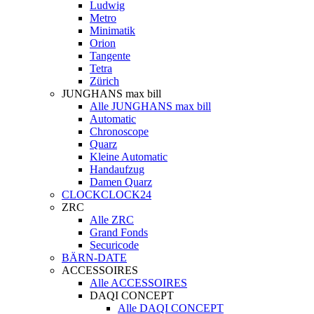
Ludwig
Metro
Minimatik
Orion
Tangente
Tetra
Zürich
JUNGHANS max bill
Alle JUNGHANS max bill
Automatic
Chronoscope
Quarz
Kleine Automatic
Handaufzug
Damen Quarz
CLOCKCLOCK24
ZRC
Alle ZRC
Grand Fonds
Securicode
BÄRN-DATE
ACCESSOIRES
Alle ACCESSOIRES
DAQI CONCEPT
Alle DAQI CONCEPT