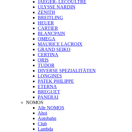
JAEGER- LECOULTRE
ULYSSE NARDIN
ZENITH
BREITLING
HEUER
CARTIER
BLANCPAIN
OMEGA
MAURICE LACROIX
GRAND SEIKO
CERTINA
ORIS
TUDOR
DIVERSE SPEZIALITÄTEN
LONGINES
PATEK PHILIPPE
ETERNA
BREGUET
PANERAI
NOMOS
Alle NOMOS
Ahoi
Autobahn
Club
Lambda