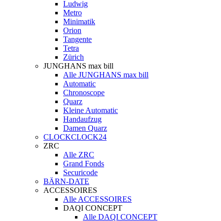
Ludwig
Metro
Minimatik
Orion
Tangente
Tetra
Zürich
JUNGHANS max bill
Alle JUNGHANS max bill
Automatic
Chronoscope
Quarz
Kleine Automatic
Handaufzug
Damen Quarz
CLOCKCLOCK24
ZRC
Alle ZRC
Grand Fonds
Securicode
BÄRN-DATE
ACCESSOIRES
Alle ACCESSOIRES
DAQI CONCEPT
Alle DAQI CONCEPT