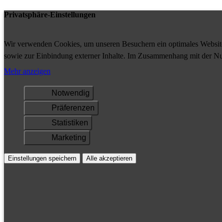
Privatsphäre-Einstellungen
Wir verwenden Cookies, um unseren Besuchern ein optimales Website-
sowie zur Einbindung externer Inhalte. Im Zusammenhang mit der Nu
Ihrem Gerät gespeichert und/oder abgerufen.
Mehr anzeigen
Notwendig
Präferenzen
Statistiken
Marketing
Einstellungen speichern
Alle akzeptieren