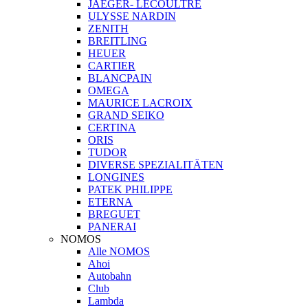
JAEGER- LECOULTRE
ULYSSE NARDIN
ZENITH
BREITLING
HEUER
CARTIER
BLANCPAIN
OMEGA
MAURICE LACROIX
GRAND SEIKO
CERTINA
ORIS
TUDOR
DIVERSE SPEZIALITÄTEN
LONGINES
PATEK PHILIPPE
ETERNA
BREGUET
PANERAI
NOMOS
Alle NOMOS
Ahoi
Autobahn
Club
Lambda