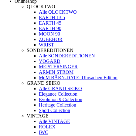
Onlineshop
QLOCKTWO
Alle QLOCKTWO
EARTH 13.5
EARTH 45
EARTH 90
MOON 90
ZUBEHÖR
WRIST
SONDEREDITIONEN
Alle SONDEREDITIONEN
VOGARD
MEISTERSINGER
ARMIN STROM
MdM BÄRN-DATE: Uhrsachen Edition
GRAND SEIKO
Alle GRAND SEIKO
Elegance Collection
Evolution 9 Collection
Heritage Collection
Sport Collection
VINTAGE
Alle VINTAGE
ROLEX
IWC