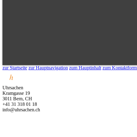
zur Startseite
zur Hauptnavigation
zum Hauptinhalt
zum Kontaktform
Uhrsachen
Kramgasse 19
3011 Bern, CH
+41 31 318 01 18
info@uhrsachen.ch