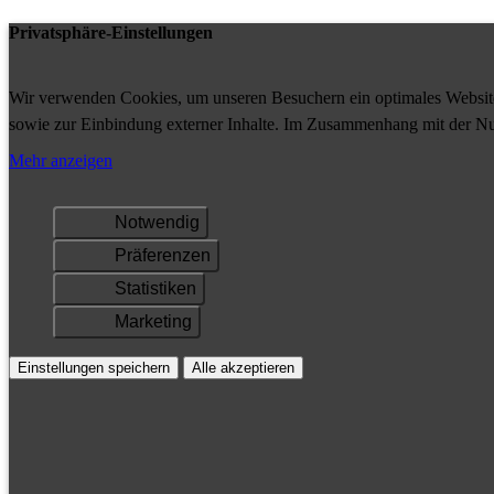
Privatsphäre-Einstellungen
Wir verwenden Cookies, um unseren Besuchern ein optimales Website-
sowie zur Einbindung externer Inhalte. Im Zusammenhang mit der Nu
Ihrem Gerät gespeichert und/oder abgerufen.
Mehr anzeigen
Notwendig
Präferenzen
Statistiken
Marketing
Einstellungen speichern
Alle akzeptieren