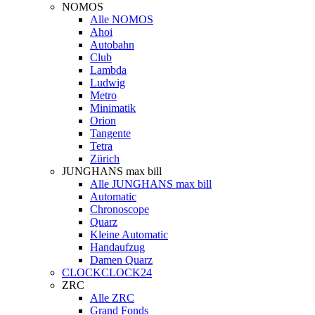
NOMOS
Alle NOMOS
Ahoi
Autobahn
Club
Lambda
Ludwig
Metro
Minimatik
Orion
Tangente
Tetra
Zürich
JUNGHANS max bill
Alle JUNGHANS max bill
Automatic
Chronoscope
Quarz
Kleine Automatic
Handaufzug
Damen Quarz
CLOCKCLOCK24
ZRC
Alle ZRC
Grand Fonds