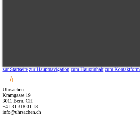
zur Startseite
zur Hauptnavigation
zum Hauptinhalt
zum Kontaktform
Uhrsachen
Kramgasse 19
3011 Bern, CH
+41 31 318 01 18
info@uhrsachen.ch