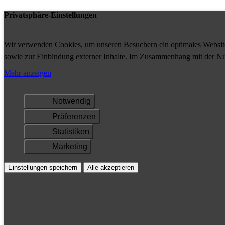
Privatsphäre-Einstellungen
Wir verwenden Cookies, um unseren Besuchern ein optimales Website-
sowie zur Einbindung externer Inhalte. Im Zusammenhang mit der Nu
Ihrem Gerät gespeichert und/oder abgerufen.
Mehr anzeigen
Notwendig
Präferenzen
Statistiken
Marketing
Einstellungen speichern
Alle akzeptieren