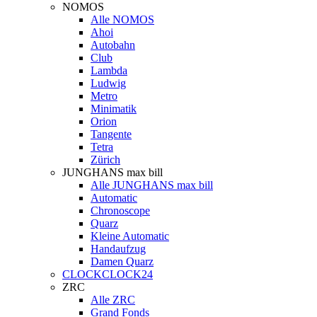
NOMOS
Alle NOMOS
Ahoi
Autobahn
Club
Lambda
Ludwig
Metro
Minimatik
Orion
Tangente
Tetra
Zürich
JUNGHANS max bill
Alle JUNGHANS max bill
Automatic
Chronoscope
Quarz
Kleine Automatic
Handaufzug
Damen Quarz
CLOCKCLOCK24
ZRC
Alle ZRC
Grand Fonds