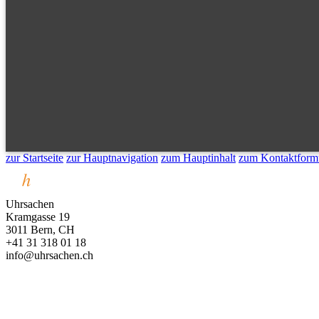
zur Startseite
zur Hauptnavigation
zum Hauptinhalt
zum Kontaktform
Uhrsachen
Kramgasse 19
3011 Bern, CH
+41 31 318 01 18
info@uhrsachen.ch