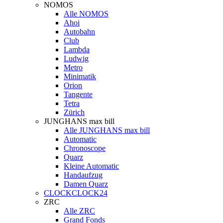
NOMOS
Alle NOMOS
Ahoi
Autobahn
Club
Lambda
Ludwig
Metro
Minimatik
Orion
Tangente
Tetra
Zürich
JUNGHANS max bill
Alle JUNGHANS max bill
Automatic
Chronoscope
Quarz
Kleine Automatic
Handaufzug
Damen Quarz
CLOCKCLOCK24
ZRC
Alle ZRC
Grand Fonds