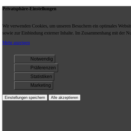
Privatsphäre-Einstellungen
Wir verwenden Cookies, um unseren Besuchern ein optimales Website-
sowie zur Einbindung externer Inhalte. Im Zusammenhang mit der Nu
Ihrem Gerät gespeichert und/oder abgerufen.
Mehr anzeigen
Notwendig
Präferenzen
Statistiken
Marketing
Einstellungen speichern
Alle akzeptieren