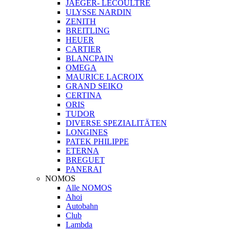
JAEGER- LECOULTRE
ULYSSE NARDIN
ZENITH
BREITLING
HEUER
CARTIER
BLANCPAIN
OMEGA
MAURICE LACROIX
GRAND SEIKO
CERTINA
ORIS
TUDOR
DIVERSE SPEZIALITÄTEN
LONGINES
PATEK PHILIPPE
ETERNA
BREGUET
PANERAI
NOMOS
Alle NOMOS
Ahoi
Autobahn
Club
Lambda