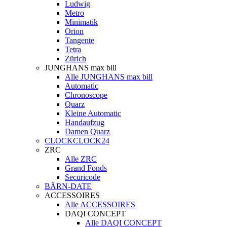
Ludwig
Metro
Minimatik
Orion
Tangente
Tetra
Zürich
JUNGHANS max bill
Alle JUNGHANS max bill
Automatic
Chronoscope
Quarz
Kleine Automatic
Handaufzug
Damen Quarz
CLOCKCLOCK24
ZRC
Alle ZRC
Grand Fonds
Securicode
BÄRN-DATE
ACCESSOIRES
Alle ACCESSOIRES
DAQI CONCEPT
Alle DAQI CONCEPT