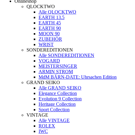
Onlineshop
QLOCKTWO
Alle QLOCKTWO
EARTH 13.5
EARTH 45
EARTH 90
MOON 90
ZUBEHÖR
WRIST
SONDEREDITIONEN
Alle SONDEREDITIONEN
VOGARD
MEISTERSINGER
ARMIN STROM
MdM BÄRN-DATE: Uhrsachen Edition
GRAND SEIKO
Alle GRAND SEIKO
Elegance Collection
Evolution 9 Collection
Heritage Collection
Sport Collection
VINTAGE
Alle VINTAGE
ROLEX
IWC