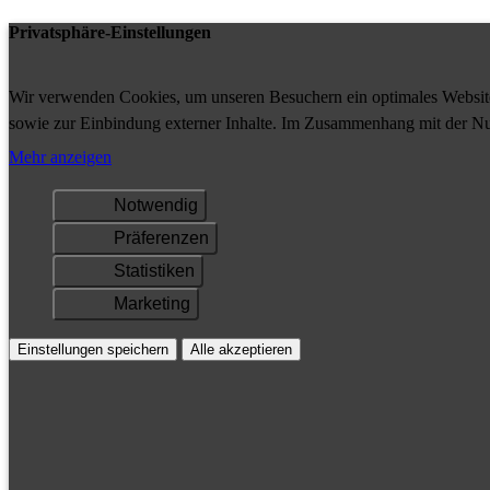
Privatsphäre-Einstellungen
Wir verwenden Cookies, um unseren Besuchern ein optimales Website-
sowie zur Einbindung externer Inhalte. Im Zusammenhang mit der Nu
Ihrem Gerät gespeichert und/oder abgerufen.
Mehr anzeigen
Notwendig
Präferenzen
Statistiken
Marketing
Einstellungen speichern
Alle akzeptieren