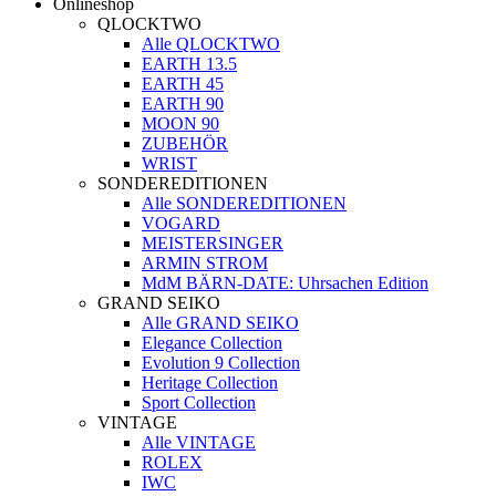
Onlineshop
QLOCKTWO
Alle QLOCKTWO
EARTH 13.5
EARTH 45
EARTH 90
MOON 90
ZUBEHÖR
WRIST
SONDEREDITIONEN
Alle SONDEREDITIONEN
VOGARD
MEISTERSINGER
ARMIN STROM
MdM BÄRN-DATE: Uhrsachen Edition
GRAND SEIKO
Alle GRAND SEIKO
Elegance Collection
Evolution 9 Collection
Heritage Collection
Sport Collection
VINTAGE
Alle VINTAGE
ROLEX
IWC