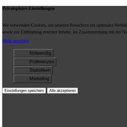
Privatsphäre-Einstellungen
Wir verwenden Cookies, um unseren Besuchern ein optimales Website-
sowie zur Einbindung externer Inhalte. Im Zusammenhang mit der Nu
Ihrem Gerät gespeichert und/oder abgerufen.
Mehr anzeigen
Notwendig
Präferenzen
Statistiken
Marketing
Einstellungen speichern
Alle akzeptieren