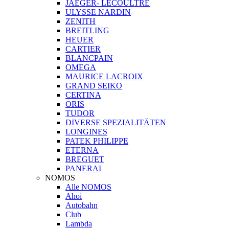
JAEGER- LECOULTRE
ULYSSE NARDIN
ZENITH
BREITLING
HEUER
CARTIER
BLANCPAIN
OMEGA
MAURICE LACROIX
GRAND SEIKO
CERTINA
ORIS
TUDOR
DIVERSE SPEZIALITÄTEN
LONGINES
PATEK PHILIPPE
ETERNA
BREGUET
PANERAI
NOMOS
Alle NOMOS
Ahoi
Autobahn
Club
Lambda