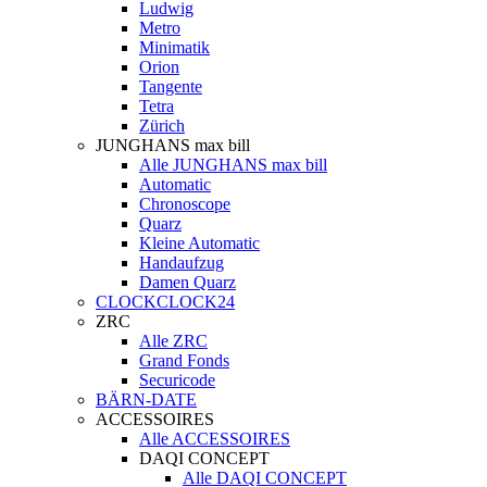
Ludwig
Metro
Minimatik
Orion
Tangente
Tetra
Zürich
JUNGHANS max bill
Alle JUNGHANS max bill
Automatic
Chronoscope
Quarz
Kleine Automatic
Handaufzug
Damen Quarz
CLOCKCLOCK24
ZRC
Alle ZRC
Grand Fonds
Securicode
BÄRN-DATE
ACCESSOIRES
Alle ACCESSOIRES
DAQI CONCEPT
Alle DAQI CONCEPT