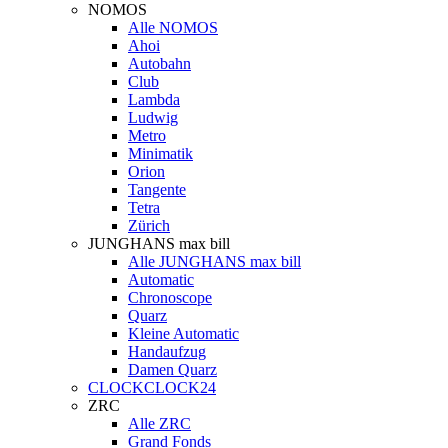
NOMOS
Alle NOMOS
Ahoi
Autobahn
Club
Lambda
Ludwig
Metro
Minimatik
Orion
Tangente
Tetra
Zürich
JUNGHANS max bill
Alle JUNGHANS max bill
Automatic
Chronoscope
Quarz
Kleine Automatic
Handaufzug
Damen Quarz
CLOCKCLOCK24
ZRC
Alle ZRC
Grand Fonds