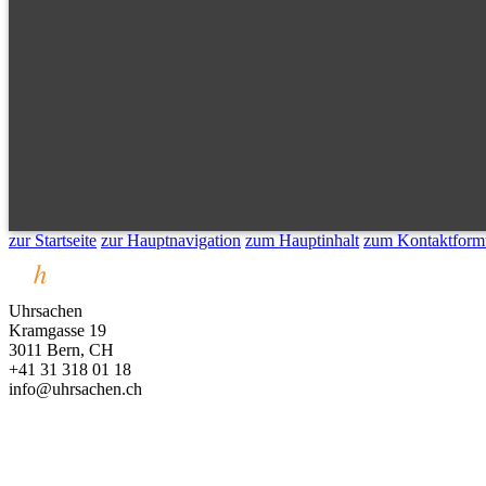
zur Startseite
zur Hauptnavigation
zum Hauptinhalt
zum Kontaktform
Uhrsachen
Kramgasse 19
3011 Bern, CH
+41 31 318 01 18
info@uhrsachen.ch