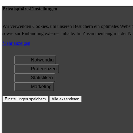
Privatsphäre-Einstellungen
Wir verwenden Cookies, um unseren Besuchern ein optimales Website-
sowie zur Einbindung externer Inhalte. Im Zusammenhang mit der Nu
Ihrem Gerät gespeichert und/oder abgerufen.
Mehr anzeigen
Notwendig
Präferenzen
Statistiken
Marketing
Einstellungen speichern
Alle akzeptieren