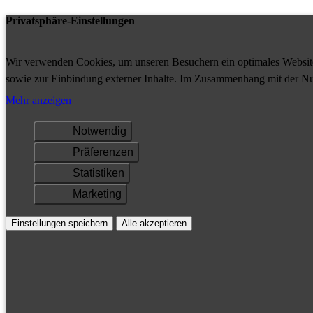
Privatsphäre-Einstellungen
Wir verwenden Cookies, um unseren Besuchern ein optimales Website-
sowie zur Einbindung externer Inhalte. Im Zusammenhang mit der Nu
Ihrem Gerät gespeichert und/oder abgerufen.
Mehr anzeigen
Notwendig
Präferenzen
Statistiken
Marketing
Einstellungen speichern
Alle akzeptieren