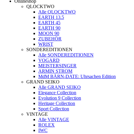
Onlineshop
QLOCKTWO
Alle QLOCKTWO
EARTH 13.5
EARTH 45
EARTH 90
MOON 90
ZUBEHÖR
WRIST
SONDEREDITIONEN
Alle SONDEREDITIONEN
VOGARD
MEISTERSINGER
ARMIN STROM
MdM BÄRN-DATE: Uhrsachen Edition
GRAND SEIKO
Alle GRAND SEIKO
Elegance Collection
Evolution 9 Collection
Heritage Collection
Sport Collection
VINTAGE
Alle VINTAGE
ROLEX
IWC