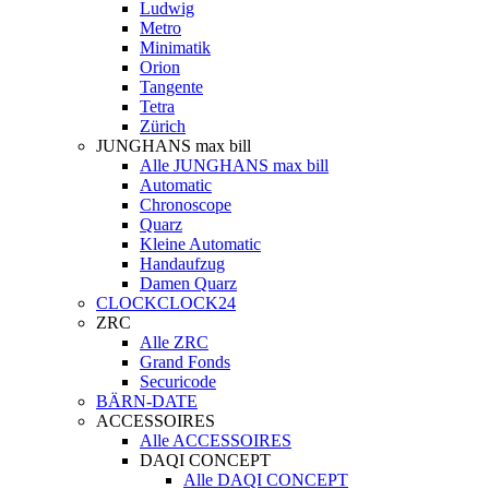
Ludwig
Metro
Minimatik
Orion
Tangente
Tetra
Zürich
JUNGHANS max bill
Alle JUNGHANS max bill
Automatic
Chronoscope
Quarz
Kleine Automatic
Handaufzug
Damen Quarz
CLOCKCLOCK24
ZRC
Alle ZRC
Grand Fonds
Securicode
BÄRN-DATE
ACCESSOIRES
Alle ACCESSOIRES
DAQI CONCEPT
Alle DAQI CONCEPT