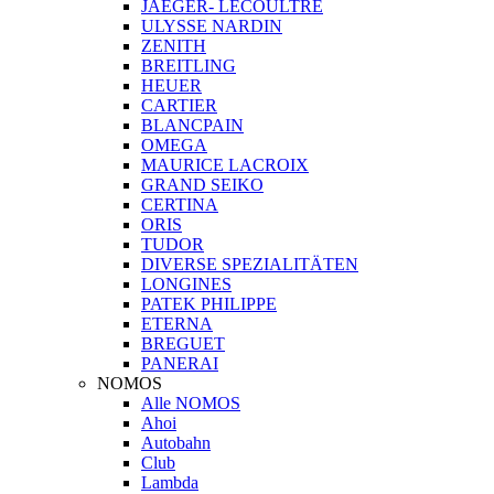
JAEGER- LECOULTRE
ULYSSE NARDIN
ZENITH
BREITLING
HEUER
CARTIER
BLANCPAIN
OMEGA
MAURICE LACROIX
GRAND SEIKO
CERTINA
ORIS
TUDOR
DIVERSE SPEZIALITÄTEN
LONGINES
PATEK PHILIPPE
ETERNA
BREGUET
PANERAI
NOMOS
Alle NOMOS
Ahoi
Autobahn
Club
Lambda