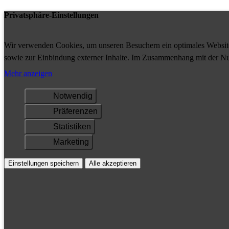
Privatsphäre-Einstellungen
Wir verwenden Cookies, um unseren Besuchern ein optimales Website-
sowie zur Einbindung externer Inhalte. Im Zusammenhang mit der Nu
Ihrem Gerät gespeichert und/oder abgerufen.
Mehr anzeigen
Notwendig
Präferenzen
Statistiken
Marketing
Einstellungen speichern
Alle akzeptieren