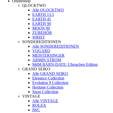
Onlineshop
QLOCKTWO
Alle QLOCKTWO
EARTH 13.5
EARTH 45
EARTH 90
MOON 90
ZUBEHÖR
WRIST
SONDEREDITIONEN
Alle SONDEREDITIONEN
VOGARD
MEISTERSINGER
ARMIN STROM
MdM BÄRN-DATE: Uhrsachen Edition
GRAND SEIKO
Alle GRAND SEIKO
Elegance Collection
Evolution 9 Collection
Heritage Collection
Sport Collection
VINTAGE
Alle VINTAGE
ROLEX
IWC