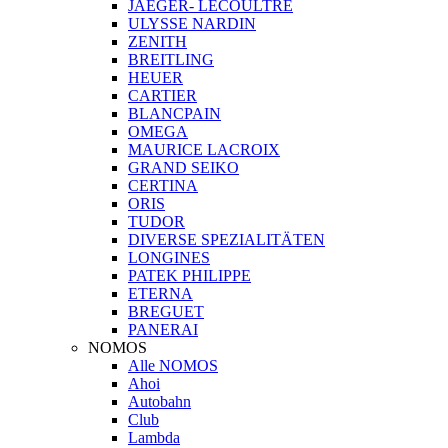
JAEGER- LECOULTRE
ULYSSE NARDIN
ZENITH
BREITLING
HEUER
CARTIER
BLANCPAIN
OMEGA
MAURICE LACROIX
GRAND SEIKO
CERTINA
ORIS
TUDOR
DIVERSE SPEZIALITÄTEN
LONGINES
PATEK PHILIPPE
ETERNA
BREGUET
PANERAI
NOMOS
Alle NOMOS
Ahoi
Autobahn
Club
Lambda