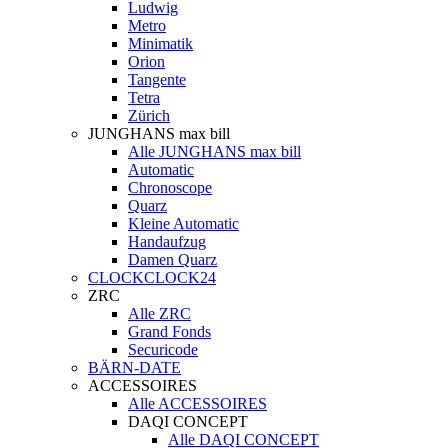
Ludwig
Metro
Minimatik
Orion
Tangente
Tetra
Zürich
JUNGHANS max bill
Alle JUNGHANS max bill
Automatic
Chronoscope
Quarz
Kleine Automatic
Handaufzug
Damen Quarz
CLOCKCLOCK24
ZRC
Alle ZRC
Grand Fonds
Securicode
BÄRN-DATE
ACCESSOIRES
Alle ACCESSOIRES
DAQI CONCEPT
Alle DAQI CONCEPT