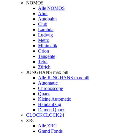
NOMOS
Alle NOMOS
Ahoi
Autobahn
Club
Lambda
Ludwig
Metro
Minimatik
Orion
Tangente
Tetra
Zürich
JUNGHANS max bill
Alle JUNGHANS max bill
Automatic
Chronoscope
Quarz
Kleine Automatic
Handaufzug
Damen Quarz
CLOCKCLOCK24
ZRC
Alle ZRC
Grand Fonds