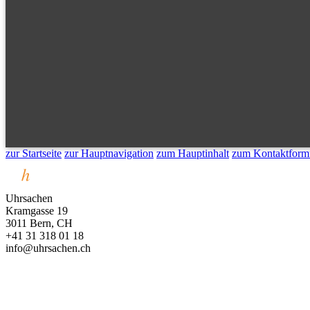
zur Startseite
zur Hauptnavigation
zum Hauptinhalt
zum Kontaktform
Uhrsachen
Kramgasse 19
3011 Bern, CH
+41 31 318 01 18
info@uhrsachen.ch