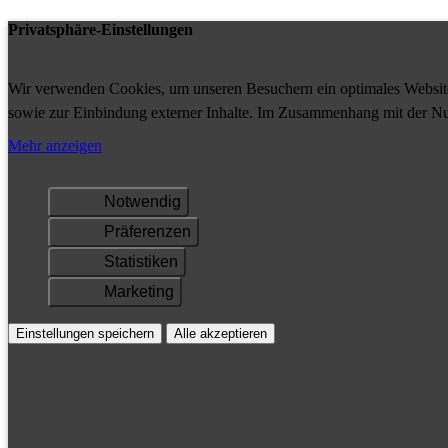
Privatsphäre-Einstellungen
Wir verwenden Cookies, um unseren Besuchern ein optimales Website-
sowie zur Einbindung externer Inhalte. Im Zusammenhang mit der Nu
Ihrem Gerät gespeichert und/oder abgerufen.
Mehr anzeigen
Notwendig
Präferenzen
Statistiken
Marketing
Einstellungen speichern
Alle akzeptieren