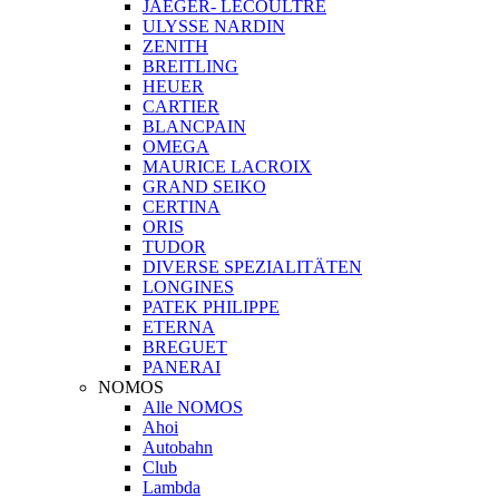
JAEGER- LECOULTRE
ULYSSE NARDIN
ZENITH
BREITLING
HEUER
CARTIER
BLANCPAIN
OMEGA
MAURICE LACROIX
GRAND SEIKO
CERTINA
ORIS
TUDOR
DIVERSE SPEZIALITÄTEN
LONGINES
PATEK PHILIPPE
ETERNA
BREGUET
PANERAI
NOMOS
Alle NOMOS
Ahoi
Autobahn
Club
Lambda