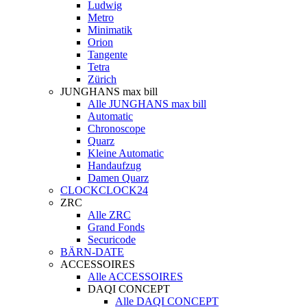
Ludwig
Metro
Minimatik
Orion
Tangente
Tetra
Zürich
JUNGHANS max bill
Alle JUNGHANS max bill
Automatic
Chronoscope
Quarz
Kleine Automatic
Handaufzug
Damen Quarz
CLOCKCLOCK24
ZRC
Alle ZRC
Grand Fonds
Securicode
BÄRN-DATE
ACCESSOIRES
Alle ACCESSOIRES
DAQI CONCEPT
Alle DAQI CONCEPT