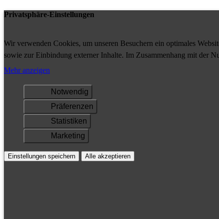
Privatsphäre-Einstellungen
Wir verwenden Cookies, um unseren Besuchern ein optimales Website-
sowie zur Einbindung externer Inhalte. Im Zusammenhang mit der Nu
Ihrem Gerät gespeichert und/oder abgerufen.
Mehr anzeigen
Notwendig
Präferenzen
Statistiken
Marketing
Einstellungen speichern
Alle akzeptieren