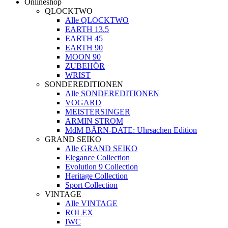
Onlineshop
QLOCKTWO
Alle QLOCKTWO
EARTH 13.5
EARTH 45
EARTH 90
MOON 90
ZUBEHÖR
WRIST
SONDEREDITIONEN
Alle SONDEREDITIONEN
VOGARD
MEISTERSINGER
ARMIN STROM
MdM BÄRN-DATE: Uhrsachen Edition
GRAND SEIKO
Alle GRAND SEIKO
Elegance Collection
Evolution 9 Collection
Heritage Collection
Sport Collection
VINTAGE
Alle VINTAGE
ROLEX
IWC