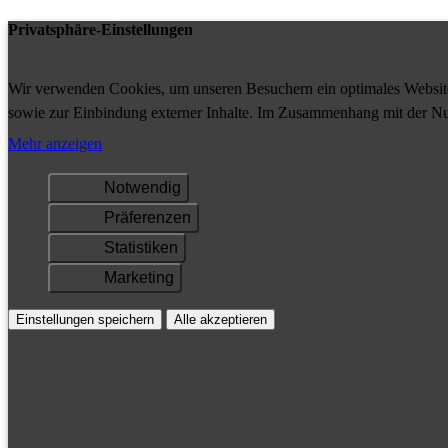
Privatsphäre-Einstellungen
Wir verwenden Cookies, um unseren Besuchern ein optimales Website-
sowie zur Einbindung externer Inhalte. Im Zusammenhang mit der Nu
Ihrem Gerät gespeichert und/oder abgerufen.
Mehr anzeigen
Notwendig
Präferenzen
Statistiken
Marketing
Einstellungen speichern
Alle akzeptieren