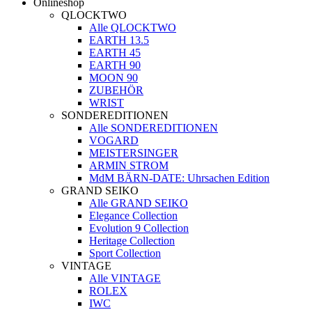
Onlineshop
QLOCKTWO
Alle QLOCKTWO
EARTH 13.5
EARTH 45
EARTH 90
MOON 90
ZUBEHÖR
WRIST
SONDEREDITIONEN
Alle SONDEREDITIONEN
VOGARD
MEISTERSINGER
ARMIN STROM
MdM BÄRN-DATE: Uhrsachen Edition
GRAND SEIKO
Alle GRAND SEIKO
Elegance Collection
Evolution 9 Collection
Heritage Collection
Sport Collection
VINTAGE
Alle VINTAGE
ROLEX
IWC