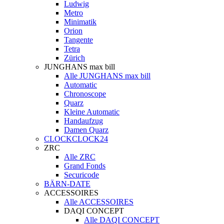
Ludwig
Metro
Minimatik
Orion
Tangente
Tetra
Zürich
JUNGHANS max bill
Alle JUNGHANS max bill
Automatic
Chronoscope
Quarz
Kleine Automatic
Handaufzug
Damen Quarz
CLOCKCLOCK24
ZRC
Alle ZRC
Grand Fonds
Securicode
BÄRN-DATE
ACCESSOIRES
Alle ACCESSOIRES
DAQI CONCEPT
Alle DAQI CONCEPT