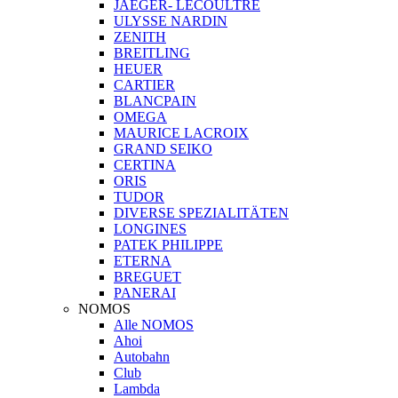
JAEGER- LECOULTRE
ULYSSE NARDIN
ZENITH
BREITLING
HEUER
CARTIER
BLANCPAIN
OMEGA
MAURICE LACROIX
GRAND SEIKO
CERTINA
ORIS
TUDOR
DIVERSE SPEZIALITÄTEN
LONGINES
PATEK PHILIPPE
ETERNA
BREGUET
PANERAI
NOMOS
Alle NOMOS
Ahoi
Autobahn
Club
Lambda