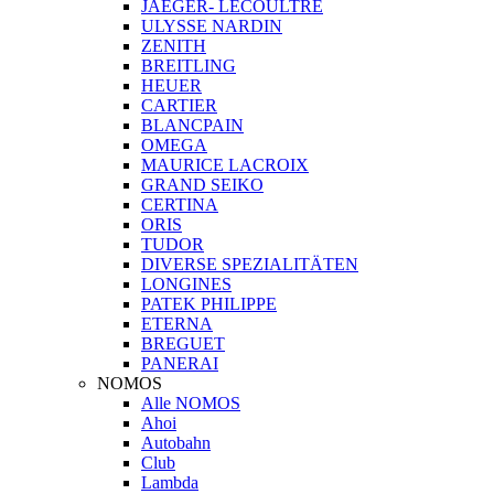
JAEGER- LECOULTRE
ULYSSE NARDIN
ZENITH
BREITLING
HEUER
CARTIER
BLANCPAIN
OMEGA
MAURICE LACROIX
GRAND SEIKO
CERTINA
ORIS
TUDOR
DIVERSE SPEZIALITÄTEN
LONGINES
PATEK PHILIPPE
ETERNA
BREGUET
PANERAI
NOMOS
Alle NOMOS
Ahoi
Autobahn
Club
Lambda