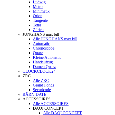
Ludwig
Metro
Minimatik
Orion
Tangente
Tetra
Zürich
JUNGHANS max bill
Alle JUNGHANS max bill
Automatic
Chronoscope
Quarz
Kleine Automatic
Handaufzug
Damen Quarz
CLOCKCLOCK24
ZRC
Alle ZRC
Grand Fonds
Securicode
BÄRN-DATE
ACCESSOIRES
Alle ACCESSOIRES
DAQI CONCEPT
Alle DAQI CONCEPT