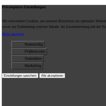
Privatsphäre-Einstellungen
Wir verwenden Cookies, um unseren Besuchern ein optimales Website-
sowie zur Einbindung externer Inhalte. Im Zusammenhang mit der Nu
Ihrem Gerät gespeichert und/oder abgerufen.
Mehr anzeigen
Notwendig
Präferenzen
Statistiken
Marketing
Einstellungen speichern
Alle akzeptieren