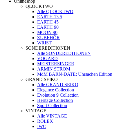
Onlineshop
QLOCKTWO
Alle QLOCKTWO
EARTH 13.5
EARTH 45
EARTH 90
MOON 90
ZUBEHÖR
WRIST
SONDEREDITIONEN
Alle SONDEREDITIONEN
VOGARD
MEISTERSINGER
ARMIN STROM
MdM BÄRN-DATE: Uhrsachen Edition
GRAND SEIKO
Alle GRAND SEIKO
Elegance Collection
Evolution 9 Collection
Heritage Collection
Sport Collection
VINTAGE
Alle VINTAGE
ROLEX
IWC