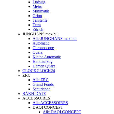
Ludwig
Metro
Minimatik
Orion
Tangente
Tetra
Zürich
JUNGHANS max bill
Alle JUNGHANS max bill
Automatic
Chronoscope
Quarz
Kleine Automatic
Handaufzug
Damen Quarz
CLOCKCLOCK24
ZRC
Alle ZRC
Grand Fonds
Securicode
BÄRN-DATE
ACCESSOIRES
Alle ACCESSOIRES
DAQI CONCEPT
Alle DAQI CONCEPT