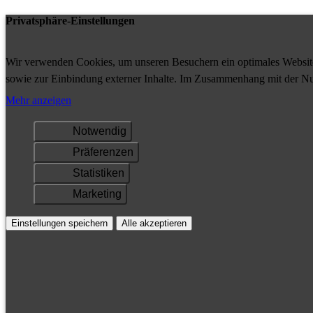
Privatsphäre-Einstellungen
Wir verwenden Cookies, um unseren Besuchern ein optimales Website-
sowie zur Einbindung externer Inhalte. Im Zusammenhang mit der Nu
Ihrem Gerät gespeichert und/oder abgerufen.
Mehr anzeigen
Notwendig
Präferenzen
Statistiken
Marketing
Einstellungen speichern
Alle akzeptieren