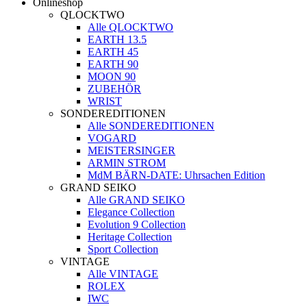
Onlineshop
QLOCKTWO
Alle QLOCKTWO
EARTH 13.5
EARTH 45
EARTH 90
MOON 90
ZUBEHÖR
WRIST
SONDEREDITIONEN
Alle SONDEREDITIONEN
VOGARD
MEISTERSINGER
ARMIN STROM
MdM BÄRN-DATE: Uhrsachen Edition
GRAND SEIKO
Alle GRAND SEIKO
Elegance Collection
Evolution 9 Collection
Heritage Collection
Sport Collection
VINTAGE
Alle VINTAGE
ROLEX
IWC