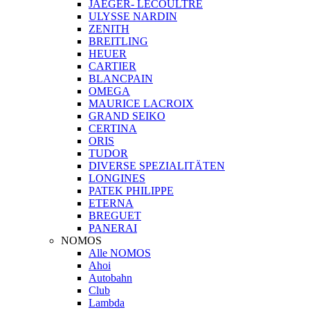
JAEGER- LECOULTRE
ULYSSE NARDIN
ZENITH
BREITLING
HEUER
CARTIER
BLANCPAIN
OMEGA
MAURICE LACROIX
GRAND SEIKO
CERTINA
ORIS
TUDOR
DIVERSE SPEZIALITÄTEN
LONGINES
PATEK PHILIPPE
ETERNA
BREGUET
PANERAI
NOMOS
Alle NOMOS
Ahoi
Autobahn
Club
Lambda