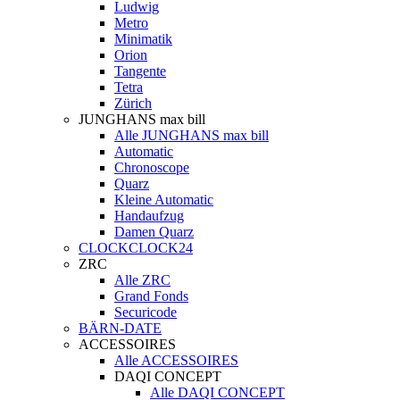
Ludwig
Metro
Minimatik
Orion
Tangente
Tetra
Zürich
JUNGHANS max bill
Alle JUNGHANS max bill
Automatic
Chronoscope
Quarz
Kleine Automatic
Handaufzug
Damen Quarz
CLOCKCLOCK24
ZRC
Alle ZRC
Grand Fonds
Securicode
BÄRN-DATE
ACCESSOIRES
Alle ACCESSOIRES
DAQI CONCEPT
Alle DAQI CONCEPT