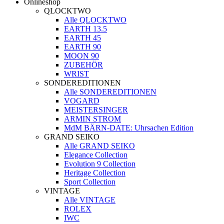
Onlineshop
QLOCKTWO
Alle QLOCKTWO
EARTH 13.5
EARTH 45
EARTH 90
MOON 90
ZUBEHÖR
WRIST
SONDEREDITIONEN
Alle SONDEREDITIONEN
VOGARD
MEISTERSINGER
ARMIN STROM
MdM BÄRN-DATE: Uhrsachen Edition
GRAND SEIKO
Alle GRAND SEIKO
Elegance Collection
Evolution 9 Collection
Heritage Collection
Sport Collection
VINTAGE
Alle VINTAGE
ROLEX
IWC