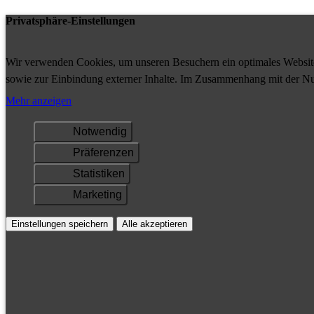
Privatsphäre-Einstellungen
Wir verwenden Cookies, um unseren Besuchern ein optimales Website-
sowie zur Einbindung externer Inhalte. Im Zusammenhang mit der Nu
Ihrem Gerät gespeichert und/oder abgerufen.
Mehr anzeigen
Notwendig
Präferenzen
Statistiken
Marketing
Einstellungen speichern
Alle akzeptieren