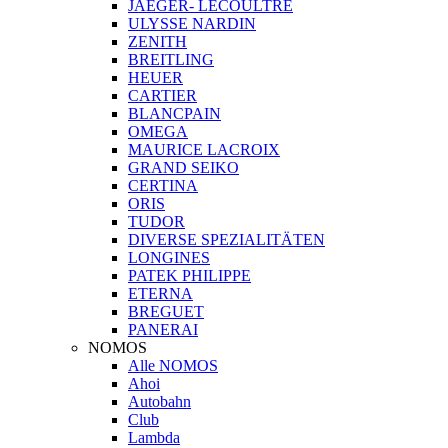
JAEGER- LECOULTRE
ULYSSE NARDIN
ZENITH
BREITLING
HEUER
CARTIER
BLANCPAIN
OMEGA
MAURICE LACROIX
GRAND SEIKO
CERTINA
ORIS
TUDOR
DIVERSE SPEZIALITÄTEN
LONGINES
PATEK PHILIPPE
ETERNA
BREGUET
PANERAI
NOMOS
Alle NOMOS
Ahoi
Autobahn
Club
Lambda