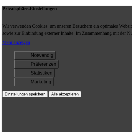
Privatsphäre-Einstellungen
Wir verwenden Cookies, um unseren Besuchern ein optimales Website-
sowie zur Einbindung externer Inhalte. Im Zusammenhang mit der Nu
Ihrem Gerät gespeichert und/oder abgerufen.
Mehr anzeigen
Notwendig
Präferenzen
Statistiken
Marketing
Einstellungen speichern
Alle akzeptieren