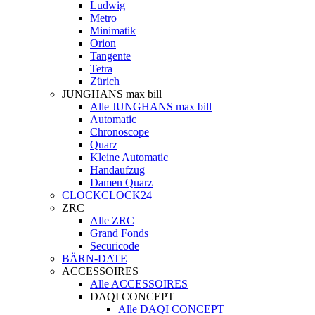
Ludwig
Metro
Minimatik
Orion
Tangente
Tetra
Zürich
JUNGHANS max bill
Alle JUNGHANS max bill
Automatic
Chronoscope
Quarz
Kleine Automatic
Handaufzug
Damen Quarz
CLOCKCLOCK24
ZRC
Alle ZRC
Grand Fonds
Securicode
BÄRN-DATE
ACCESSOIRES
Alle ACCESSOIRES
DAQI CONCEPT
Alle DAQI CONCEPT