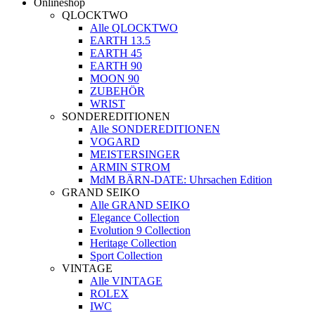
Onlineshop
QLOCKTWO
Alle QLOCKTWO
EARTH 13.5
EARTH 45
EARTH 90
MOON 90
ZUBEHÖR
WRIST
SONDEREDITIONEN
Alle SONDEREDITIONEN
VOGARD
MEISTERSINGER
ARMIN STROM
MdM BÄRN-DATE: Uhrsachen Edition
GRAND SEIKO
Alle GRAND SEIKO
Elegance Collection
Evolution 9 Collection
Heritage Collection
Sport Collection
VINTAGE
Alle VINTAGE
ROLEX
IWC