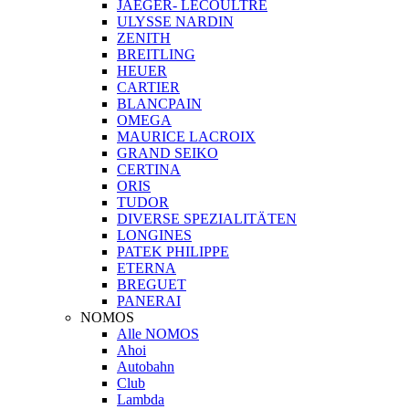
JAEGER- LECOULTRE
ULYSSE NARDIN
ZENITH
BREITLING
HEUER
CARTIER
BLANCPAIN
OMEGA
MAURICE LACROIX
GRAND SEIKO
CERTINA
ORIS
TUDOR
DIVERSE SPEZIALITÄTEN
LONGINES
PATEK PHILIPPE
ETERNA
BREGUET
PANERAI
NOMOS
Alle NOMOS
Ahoi
Autobahn
Club
Lambda