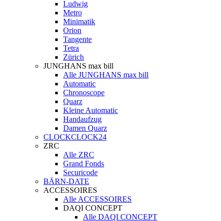
Ludwig
Metro
Minimatik
Orion
Tangente
Tetra
Zürich
JUNGHANS max bill
Alle JUNGHANS max bill
Automatic
Chronoscope
Quarz
Kleine Automatic
Handaufzug
Damen Quarz
CLOCKCLOCK24
ZRC
Alle ZRC
Grand Fonds
Securicode
BÄRN-DATE
ACCESSOIRES
Alle ACCESSOIRES
DAQI CONCEPT
Alle DAQI CONCEPT