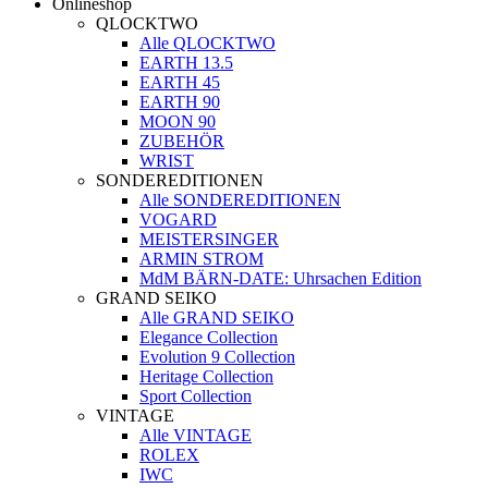
Onlineshop
QLOCKTWO
Alle QLOCKTWO
EARTH 13.5
EARTH 45
EARTH 90
MOON 90
ZUBEHÖR
WRIST
SONDEREDITIONEN
Alle SONDEREDITIONEN
VOGARD
MEISTERSINGER
ARMIN STROM
MdM BÄRN-DATE: Uhrsachen Edition
GRAND SEIKO
Alle GRAND SEIKO
Elegance Collection
Evolution 9 Collection
Heritage Collection
Sport Collection
VINTAGE
Alle VINTAGE
ROLEX
IWC