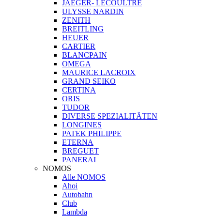
JAEGER- LECOULTRE
ULYSSE NARDIN
ZENITH
BREITLING
HEUER
CARTIER
BLANCPAIN
OMEGA
MAURICE LACROIX
GRAND SEIKO
CERTINA
ORIS
TUDOR
DIVERSE SPEZIALITÄTEN
LONGINES
PATEK PHILIPPE
ETERNA
BREGUET
PANERAI
NOMOS
Alle NOMOS
Ahoi
Autobahn
Club
Lambda