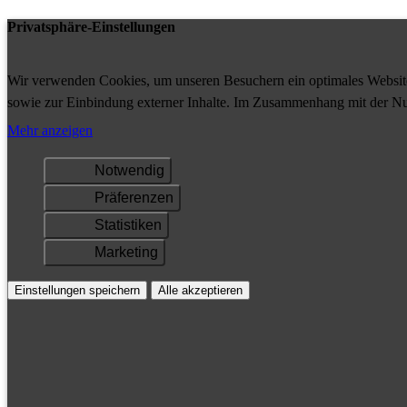
Privatsphäre-Einstellungen
Wir verwenden Cookies, um unseren Besuchern ein optimales Website-
sowie zur Einbindung externer Inhalte. Im Zusammenhang mit der Nu
Ihrem Gerät gespeichert und/oder abgerufen.
Mehr anzeigen
Notwendig
Präferenzen
Statistiken
Marketing
Einstellungen speichern
Alle akzeptieren