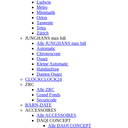
Ludwig
Metro
Minimatik
Orion
Tangente
Tetra
Zürich
JUNGHANS max bill
Alle JUNGHANS max bill
Automatic
Chronoscope
Quarz
Kleine Automatic
Handaufzug
Damen Quarz
CLOCKCLOCK24
ZRC
Alle ZRC
Grand Fonds
Securicode
BÄRN-DATE
ACCESSOIRES
Alle ACCESSOIRES
DAQI CONCEPT
Alle DAQI CONCEPT