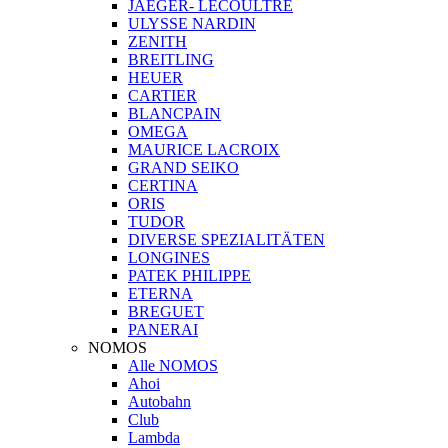
JAEGER- LECOULTRE
ULYSSE NARDIN
ZENITH
BREITLING
HEUER
CARTIER
BLANCPAIN
OMEGA
MAURICE LACROIX
GRAND SEIKO
CERTINA
ORIS
TUDOR
DIVERSE SPEZIALITÄTEN
LONGINES
PATEK PHILIPPE
ETERNA
BREGUET
PANERAI
NOMOS
Alle NOMOS
Ahoi
Autobahn
Club
Lambda