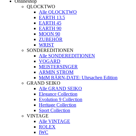
Onlineshop
QLOCKTWO
Alle QLOCKTWO
EARTH 13.5
EARTH 45
EARTH 90
MOON 90
ZUBEHÖR
WRIST
SONDEREDITIONEN
Alle SONDEREDITIONEN
VOGARD
MEISTERSINGER
ARMIN STROM
MdM BÄRN-DATE: Uhrsachen Edition
GRAND SEIKO
Alle GRAND SEIKO
Elegance Collection
Evolution 9 Collection
Heritage Collection
Sport Collection
VINTAGE
Alle VINTAGE
ROLEX
IWC