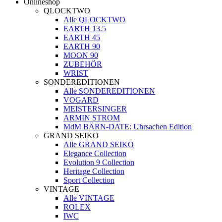
Onlineshop
QLOCKTWO
Alle QLOCKTWO
EARTH 13.5
EARTH 45
EARTH 90
MOON 90
ZUBEHÖR
WRIST
SONDEREDITIONEN
Alle SONDEREDITIONEN
VOGARD
MEISTERSINGER
ARMIN STROM
MdM BÄRN-DATE: Uhrsachen Edition
GRAND SEIKO
Alle GRAND SEIKO
Elegance Collection
Evolution 9 Collection
Heritage Collection
Sport Collection
VINTAGE
Alle VINTAGE
ROLEX
IWC