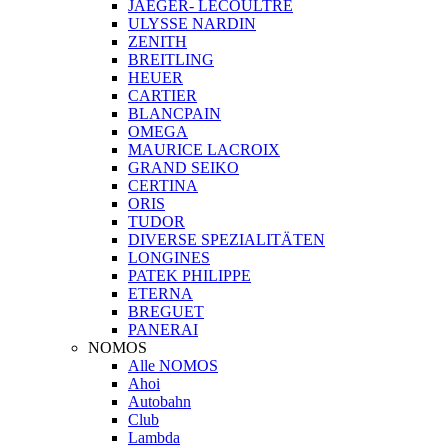
JAEGER- LECOULTRE
ULYSSE NARDIN
ZENITH
BREITLING
HEUER
CARTIER
BLANCPAIN
OMEGA
MAURICE LACROIX
GRAND SEIKO
CERTINA
ORIS
TUDOR
DIVERSE SPEZIALITÄTEN
LONGINES
PATEK PHILIPPE
ETERNA
BREGUET
PANERAI
NOMOS
Alle NOMOS
Ahoi
Autobahn
Club
Lambda