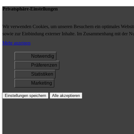
Privatsphäre-Einstellungen
Wir verwenden Cookies, um unseren Besuchern ein optimales Website-
sowie zur Einbindung externer Inhalte. Im Zusammenhang mit der Nu
Ihrem Gerät gespeichert und/oder abgerufen.
Mehr anzeigen
Notwendig
Präferenzen
Statistiken
Marketing
Einstellungen speichern
Alle akzeptieren