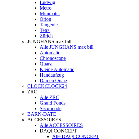
Ludwig
Metro
Minimatik
Orion
Tangente
Tetra
Zürich
JUNGHANS max bill
Alle JUNGHANS max bill
Automatic
Chronoscope
Quarz
Kleine Automatic
Handaufzug
Damen Quarz
CLOCKCLOCK24
ZRC
Alle ZRC
Grand Fonds
Securicode
BÄRN-DATE
ACCESSOIRES
Alle ACCESSOIRES
DAQI CONCEPT
Alle DAQI CONCEPT