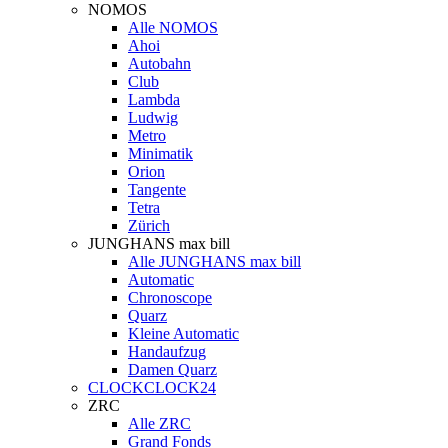
NOMOS
Alle NOMOS
Ahoi
Autobahn
Club
Lambda
Ludwig
Metro
Minimatik
Orion
Tangente
Tetra
Zürich
JUNGHANS max bill
Alle JUNGHANS max bill
Automatic
Chronoscope
Quarz
Kleine Automatic
Handaufzug
Damen Quarz
CLOCKCLOCK24
ZRC
Alle ZRC
Grand Fonds