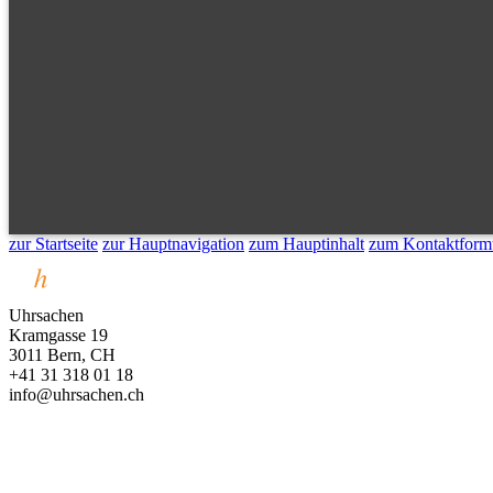
zur Startseite
zur Hauptnavigation
zum Hauptinhalt
zum Kontaktform
Uhrsachen
Kramgasse 19
3011 Bern, CH
+41 31 318 01 18
info@uhrsachen.ch