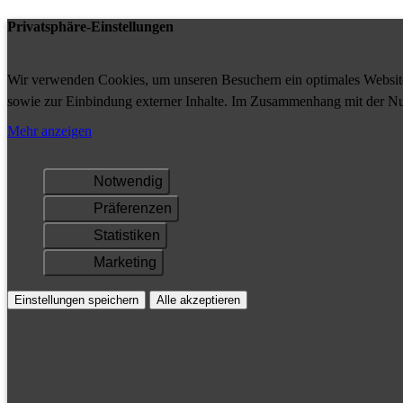
Privatsphäre-Einstellungen
Wir verwenden Cookies, um unseren Besuchern ein optimales Website-
sowie zur Einbindung externer Inhalte. Im Zusammenhang mit der Nu
Ihrem Gerät gespeichert und/oder abgerufen.
Mehr anzeigen
Notwendig
Präferenzen
Statistiken
Marketing
Einstellungen speichern
Alle akzeptieren