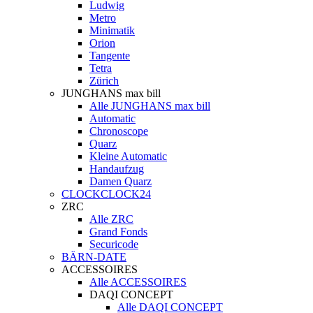
Ludwig
Metro
Minimatik
Orion
Tangente
Tetra
Zürich
JUNGHANS max bill
Alle JUNGHANS max bill
Automatic
Chronoscope
Quarz
Kleine Automatic
Handaufzug
Damen Quarz
CLOCKCLOCK24
ZRC
Alle ZRC
Grand Fonds
Securicode
BÄRN-DATE
ACCESSOIRES
Alle ACCESSOIRES
DAQI CONCEPT
Alle DAQI CONCEPT