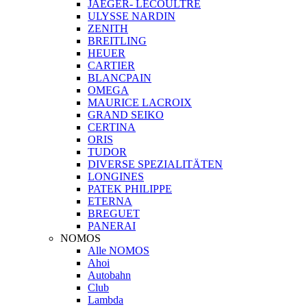
JAEGER- LECOULTRE
ULYSSE NARDIN
ZENITH
BREITLING
HEUER
CARTIER
BLANCPAIN
OMEGA
MAURICE LACROIX
GRAND SEIKO
CERTINA
ORIS
TUDOR
DIVERSE SPEZIALITÄTEN
LONGINES
PATEK PHILIPPE
ETERNA
BREGUET
PANERAI
NOMOS
Alle NOMOS
Ahoi
Autobahn
Club
Lambda