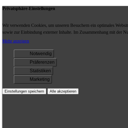
Privatsphäre-Einstellungen
Wir verwenden Cookies, um unseren Besuchern ein optimales Website-
sowie zur Einbindung externer Inhalte. Im Zusammenhang mit der Nu
Ihrem Gerät gespeichert und/oder abgerufen.
Mehr anzeigen
Notwendig
Präferenzen
Statistiken
Marketing
Einstellungen speichern
Alle akzeptieren