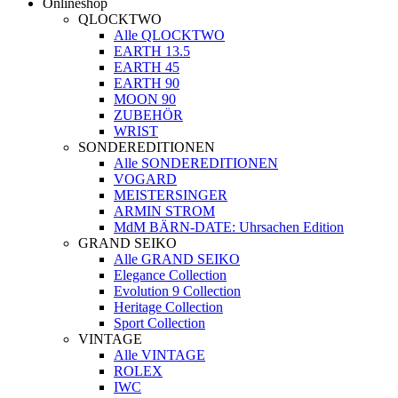
Onlineshop
QLOCKTWO
Alle QLOCKTWO
EARTH 13.5
EARTH 45
EARTH 90
MOON 90
ZUBEHÖR
WRIST
SONDEREDITIONEN
Alle SONDEREDITIONEN
VOGARD
MEISTERSINGER
ARMIN STROM
MdM BÄRN-DATE: Uhrsachen Edition
GRAND SEIKO
Alle GRAND SEIKO
Elegance Collection
Evolution 9 Collection
Heritage Collection
Sport Collection
VINTAGE
Alle VINTAGE
ROLEX
IWC