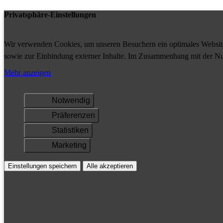
Privatsphäre-Einstellungen
Wir verwenden Cookies, um unseren Besuchern ein optimales Website-
sowie zur Einbindung externer Inhalte. Im Zusammenhang mit der Nu
Ihrem Gerät gespeichert und/oder abgerufen.
Mehr anzeigen
Notwendig
Präferenzen
Statistiken
Marketing
Einstellungen speichern
Alle akzeptieren