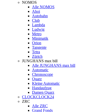
NOMOS
Alle NOMOS
Ahoi
Autobahn
Club
Lambda
Ludwig
Metro
Minimatik
Orion
Tangente
Tetra
Zürich
JUNGHANS max bill
Alle JUNGHANS max bill
Automatic
Chronoscope
Quarz
Kleine Automatic
Handaufzug
Damen Quarz
CLOCKCLOCK24
ZRC
Alle ZRC
Grand Fonds