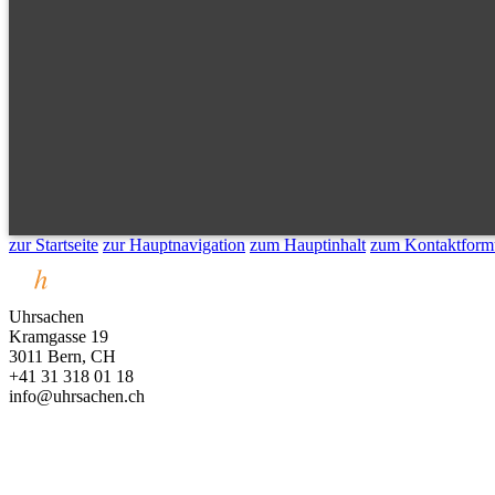
zur Startseite
zur Hauptnavigation
zum Hauptinhalt
zum Kontaktform
Uhrsachen
Kramgasse 19
3011 Bern, CH
+41 31 318 01 18
info@uhrsachen.ch