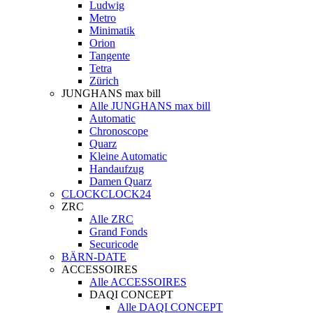
Ludwig
Metro
Minimatik
Orion
Tangente
Tetra
Zürich
JUNGHANS max bill
Alle JUNGHANS max bill
Automatic
Chronoscope
Quarz
Kleine Automatic
Handaufzug
Damen Quarz
CLOCKCLOCK24
ZRC
Alle ZRC
Grand Fonds
Securicode
BÄRN-DATE
ACCESSOIRES
Alle ACCESSOIRES
DAQI CONCEPT
Alle DAQI CONCEPT