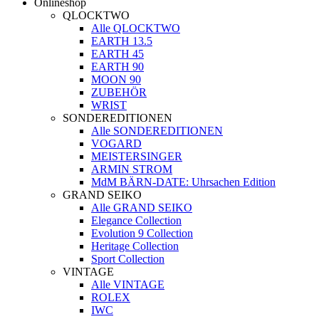
Onlineshop
QLOCKTWO
Alle QLOCKTWO
EARTH 13.5
EARTH 45
EARTH 90
MOON 90
ZUBEHÖR
WRIST
SONDEREDITIONEN
Alle SONDEREDITIONEN
VOGARD
MEISTERSINGER
ARMIN STROM
MdM BÄRN-DATE: Uhrsachen Edition
GRAND SEIKO
Alle GRAND SEIKO
Elegance Collection
Evolution 9 Collection
Heritage Collection
Sport Collection
VINTAGE
Alle VINTAGE
ROLEX
IWC