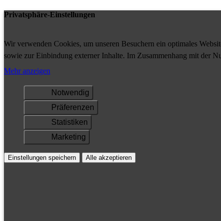
Privatsphäre-Einstellungen
Wir verwenden Cookies, um unseren Besuchern ein optimales Website-
sowie zur Einbindung externer Inhalte. Im Zusammenhang mit der Nu
Ihrem Gerät gespeichert und/oder abgerufen.
Mehr anzeigen
Notwendig
Präferenzen
Statistiken
Marketing
Einstellungen speichern
Alle akzeptieren