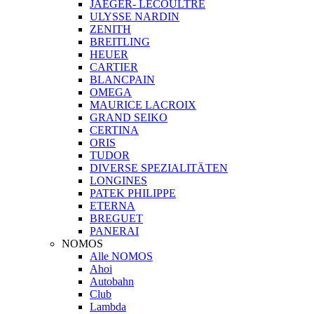
JAEGER- LECOULTRE
ULYSSE NARDIN
ZENITH
BREITLING
HEUER
CARTIER
BLANCPAIN
OMEGA
MAURICE LACROIX
GRAND SEIKO
CERTINA
ORIS
TUDOR
DIVERSE SPEZIALITÄTEN
LONGINES
PATEK PHILIPPE
ETERNA
BREGUET
PANERAI
NOMOS
Alle NOMOS
Ahoi
Autobahn
Club
Lambda