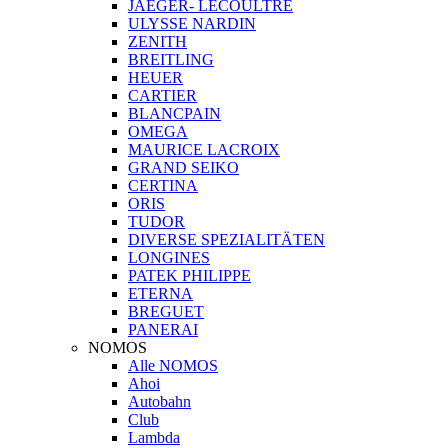
JAEGER- LECOULTRE
ULYSSE NARDIN
ZENITH
BREITLING
HEUER
CARTIER
BLANCPAIN
OMEGA
MAURICE LACROIX
GRAND SEIKO
CERTINA
ORIS
TUDOR
DIVERSE SPEZIALITÄTEN
LONGINES
PATEK PHILIPPE
ETERNA
BREGUET
PANERAI
NOMOS
Alle NOMOS
Ahoi
Autobahn
Club
Lambda