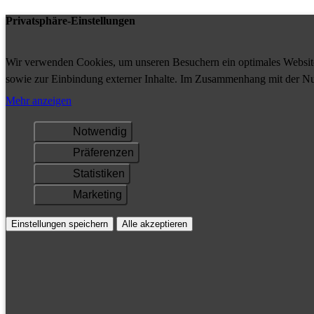
Privatsphäre-Einstellungen
Wir verwenden Cookies, um unseren Besuchern ein optimales Website-
sowie zur Einbindung externer Inhalte. Im Zusammenhang mit der Nu
Ihrem Gerät gespeichert und/oder abgerufen.
Mehr anzeigen
Notwendig
Präferenzen
Statistiken
Marketing
Einstellungen speichern
Alle akzeptieren