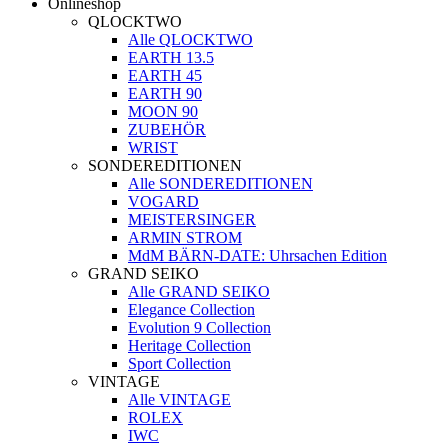
Onlineshop
QLOCKTWO
Alle QLOCKTWO
EARTH 13.5
EARTH 45
EARTH 90
MOON 90
ZUBEHÖR
WRIST
SONDEREDITIONEN
Alle SONDEREDITIONEN
VOGARD
MEISTERSINGER
ARMIN STROM
MdM BÄRN-DATE: Uhrsachen Edition
GRAND SEIKO
Alle GRAND SEIKO
Elegance Collection
Evolution 9 Collection
Heritage Collection
Sport Collection
VINTAGE
Alle VINTAGE
ROLEX
IWC