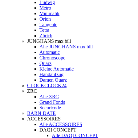
Ludwig
Metro
Minimatik
Orion
Tangente
Tetra
Zürich
JUNGHANS max bill
Alle JUNGHANS max bill
Automatic
Chronoscope
Quarz
Kleine Automatic
Handaufzug
Damen Quarz
CLOCKCLOCK24
ZRC
Alle ZRC
Grand Fonds
Securicode
BÄRN-DATE
ACCESSOIRES
Alle ACCESSOIRES
DAQI CONCEPT
Alle DAQI CONCEPT