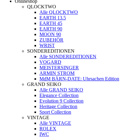
Onlineshop
QLOCKTWO
Alle QLOCKTWO
EARTH 13.5
EARTH 45
EARTH 90
MOON 90
ZUBEHÖR
WRIST
SONDEREDITIONEN
Alle SONDEREDITIONEN
VOGARD
MEISTERSINGER
ARMIN STROM
MdM BÄRN-DATE: Uhrsachen Edition
GRAND SEIKO
Alle GRAND SEIKO
Elegance Collection
Evolution 9 Collection
Heritage Collection
Sport Collection
VINTAGE
Alle VINTAGE
ROLEX
IWC