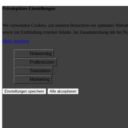
Privatsphäre-Einstellungen
Wir verwenden Cookies, um unseren Besuchern ein optimales Website-
sowie zur Einbindung externer Inhalte. Im Zusammenhang mit der Nu
Ihrem Gerät gespeichert und/oder abgerufen.
Mehr anzeigen
Notwendig
Präferenzen
Statistiken
Marketing
Einstellungen speichern
Alle akzeptieren