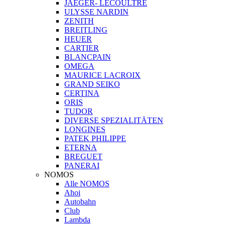
JAEGER- LECOULTRE
ULYSSE NARDIN
ZENITH
BREITLING
HEUER
CARTIER
BLANCPAIN
OMEGA
MAURICE LACROIX
GRAND SEIKO
CERTINA
ORIS
TUDOR
DIVERSE SPEZIALITÄTEN
LONGINES
PATEK PHILIPPE
ETERNA
BREGUET
PANERAI
NOMOS
Alle NOMOS
Ahoi
Autobahn
Club
Lambda