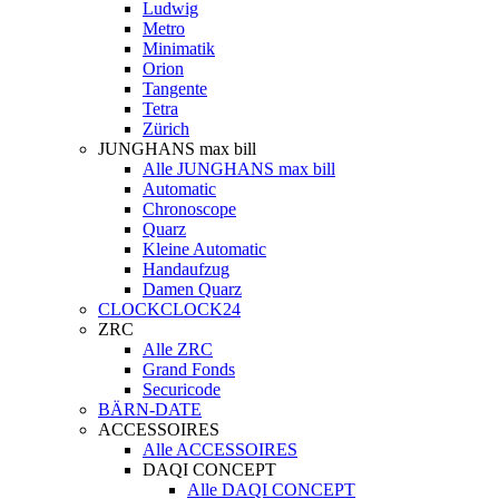
Ludwig
Metro
Minimatik
Orion
Tangente
Tetra
Zürich
JUNGHANS max bill
Alle JUNGHANS max bill
Automatic
Chronoscope
Quarz
Kleine Automatic
Handaufzug
Damen Quarz
CLOCKCLOCK24
ZRC
Alle ZRC
Grand Fonds
Securicode
BÄRN-DATE
ACCESSOIRES
Alle ACCESSOIRES
DAQI CONCEPT
Alle DAQI CONCEPT