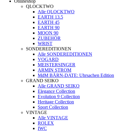
Onlineshop
QLOCKTWO
Alle QLOCKTWO
EARTH 13.5
EARTH 45
EARTH 90
MOON 90
ZUBEHÖR
WRIST
SONDEREDITIONEN
Alle SONDEREDITIONEN
VOGARD
MEISTERSINGER
ARMIN STROM
MdM BÄRN-DATE: Uhrsachen Edition
GRAND SEIKO
Alle GRAND SEIKO
Elegance Collection
Evolution 9 Collection
Heritage Collection
Sport Collection
VINTAGE
Alle VINTAGE
ROLEX
IWC