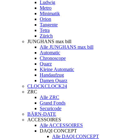
Ludwig
Metro
Minimatik
Orion
Tangente
Tetra
Zürich
JUNGHANS max bill
Alle JUNGHANS max bill
Automatic
Chronoscope
Quarz
Kleine Automatic
Handaufzug
Damen Quarz
CLOCKCLOCK24
ZRC
Alle ZRC
Grand Fonds
Securicode
BÄRN-DATE
ACCESSOIRES
Alle ACCESSOIRES
DAQI CONCEPT
Alle DAQI CONCEPT