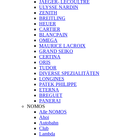
JAEGER- LECOULTRE
ULYSSE NARDIN
ZENITH
BREITLING
HEUER
CARTIER
BLANCPAIN
OMEGA
MAURICE LACROIX
GRAND SEIKO
CERTINA
ORIS
TUDOR
DIVERSE SPEZIALITÄTEN
LONGINES
PATEK PHILIPPE
ETERNA
BREGUET
PANERAI
NOMOS
Alle NOMOS
Ahoi
Autobahn
Club
Lambda