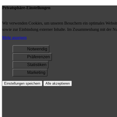
Privatsphäre-Einstellungen
Wir verwenden Cookies, um unseren Besuchern ein optimales Website-
sowie zur Einbindung externer Inhalte. Im Zusammenhang mit der Nu
Ihrem Gerät gespeichert und/oder abgerufen.
Mehr anzeigen
Notwendig
Präferenzen
Statistiken
Marketing
Einstellungen speichern
Alle akzeptieren