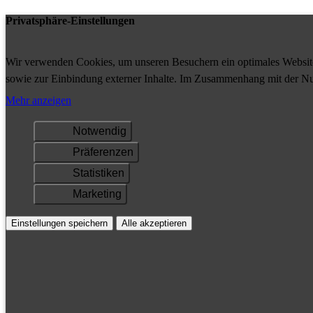
Privatsphäre-Einstellungen
Wir verwenden Cookies, um unseren Besuchern ein optimales Website-
sowie zur Einbindung externer Inhalte. Im Zusammenhang mit der Nu
Ihrem Gerät gespeichert und/oder abgerufen.
Mehr anzeigen
Notwendig
Präferenzen
Statistiken
Marketing
Einstellungen speichern
Alle akzeptieren