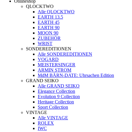
Onlineshop
QLOCKTWO
Alle QLOCKTWO
EARTH 13.5
EARTH 45
EARTH 90
MOON 90
ZUBEHÖR
WRIST
SONDEREDITIONEN
Alle SONDEREDITIONEN
VOGARD
MEISTERSINGER
ARMIN STROM
MdM BÄRN-DATE: Uhrsachen Edition
GRAND SEIKO
Alle GRAND SEIKO
Elegance Collection
Evolution 9 Collection
Heritage Collection
Sport Collection
VINTAGE
Alle VINTAGE
ROLEX
IWC