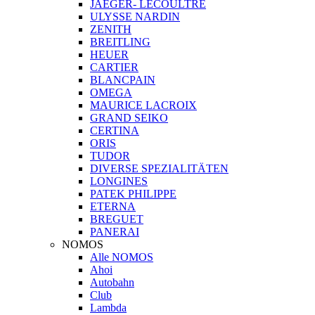
JAEGER- LECOULTRE
ULYSSE NARDIN
ZENITH
BREITLING
HEUER
CARTIER
BLANCPAIN
OMEGA
MAURICE LACROIX
GRAND SEIKO
CERTINA
ORIS
TUDOR
DIVERSE SPEZIALITÄTEN
LONGINES
PATEK PHILIPPE
ETERNA
BREGUET
PANERAI
NOMOS
Alle NOMOS
Ahoi
Autobahn
Club
Lambda