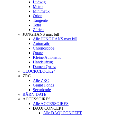
Ludwig
Metro
Minimatik
Orion
Tangente
Tetra
Zürich
JUNGHANS max bill
Alle JUNGHANS max bill
Automatic
Chronoscope
Quarz
Kleine Automatic
Handaufzug
Damen Quarz
CLOCKCLOCK24
ZRC
Alle ZRC
Grand Fonds
Securicode
BÄRN-DATE
ACCESSOIRES
Alle ACCESSOIRES
DAQI CONCEPT
Alle DAQI CONCEPT